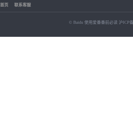
首页
联系客服
© Baidu
使用爱番番前必读
沪ICP备
NEW
HOT
暂时没有搜索结果…