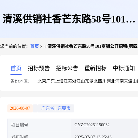
清溪供销社香芒东路58号101商
您当前的位置：
首页
清溪供销社香芒东路58号101商铺公开招租(第四
铺公开招租(第四次)
首页
招标预告
招标公告
重新招标
中标通知
省份地区：
北京
广东
上海
江苏
浙江
山东
湖北
四川
河北
河南
天津
山
2026-08-07
广东省
|
东莞市
项目编号
GYZC20251150032
发布时间
2025-07-07 13:25:43