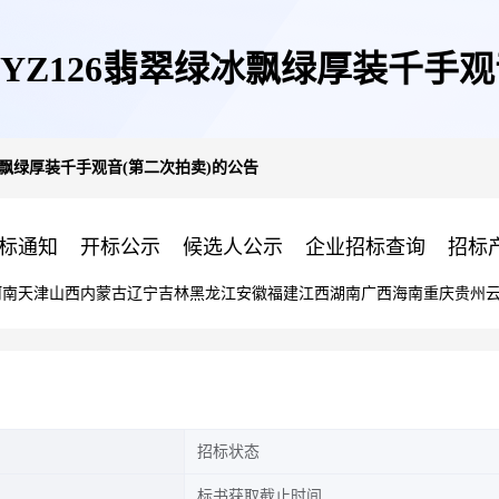
YZ126翡翠绿冰飘绿厚装千手观
冰飘绿厚装千手观音(第二次拍卖)的公告
标通知
开标公示
候选人公示
企业招标查询
招标
河南
天津
山西
内蒙古
辽宁
吉林
黑龙江
安徽
福建
江西
湖南
广西
海南
重庆
贵州
招标状态
标书获取截止时间