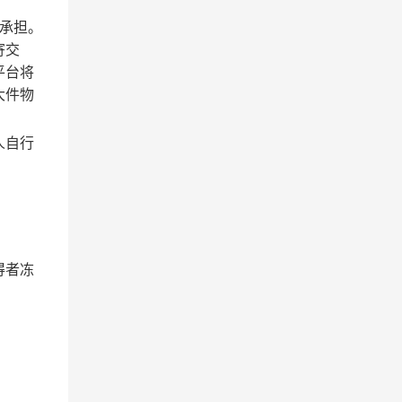
承担。
寄交
平台将
大件物
人自行
得者冻