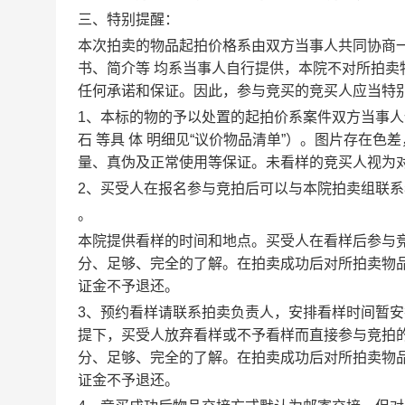
三、特别提醒：
本次拍卖的物品起拍价格系由双方当事人共同协商
书、简介等 均系当事人自行提供，本院不对所拍
任何承诺和保证。因此，参与竞买的竞买人应当特
1
、本标的物的予以处置的起拍价系案件双方当事人
石
等具
体
明细见“议价物品清单”）。
图片存在色差
量、真伪及正常使用等保证。未看样的竞买人视为
2
、买受人在报名参与竞拍后可以与本院拍卖组联系
。
本院提供看样的时间和地点。买受人在看样后参与
分、足够、完全的了解。在拍卖成功后对所拍卖物
证金不予退还。
3
、预约看样请联系拍卖负责人，安排看样时间暂安
提下，买受人放弃看样或不予看样而直接参与竞拍
分、足够、完全的了解。在拍卖成功后对所拍卖物
证金不予退还。