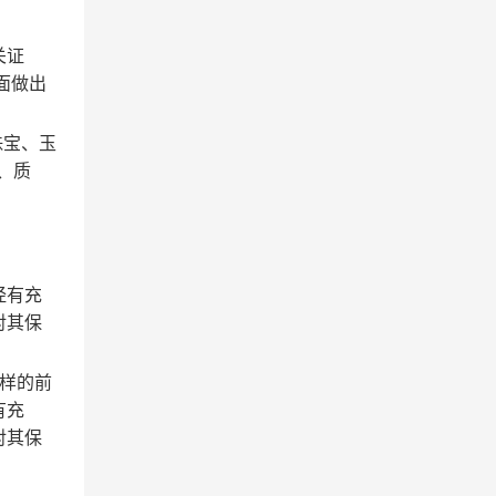
关证
面做出
珠宝、玉
、质
经有充
对其保
样的前
有充
对其保