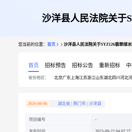
沙洋县人民法院关于S
您当前的位置：
首页
沙洋县人民法院关于SYZ126翡翠绿
首页
招标预告
招标公告
重新招标
中
省份地区：
北京
广东
上海
江苏
浙江
山东
湖北
四川
河北
2026-08-06
湖北省
|
荆门市
|
沙洋县
项目编号
发布时间
2023-09-22 04:07:27