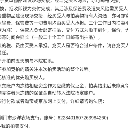
于贵重物品建议现场交接，经与竞买人沟通，亦可邮寄交接。
换，拒收即视为交付完成，其后涉及保管费及遗失风险需买受人
贵重物品建议现场交接，经买受人与拍卖物持有人沟通，亦可邮
运输费、保管费等一切费用均由买受人承担。三个工作日内拍卖
款为准），保管人负责邮寄拍品，交付方式为顺丰到付，保价，
邮寄时间会延长（一般二十个工作日邮寄出拍品）。
及的税、费由买受人承担
。
竞买人是否符合过户条件，请各竞买
责任。
于
开拍前五天
前与本院联系。
不参加竞拍的请关注本次拍卖活动的整个过程。
无核准的优先购买权人。
京东
账户内冻结相应资金作为应缴的保证金，拍卖结束后未能竞
物竞得者原冻结的保证金自动转入法院指定账户。
银行付款或者淘宝
或京东
网上支付，详细请咨询法院：
荆门市沙洋农场支行
，账号：
6228401607263984260)
-
我的拍卖支付，