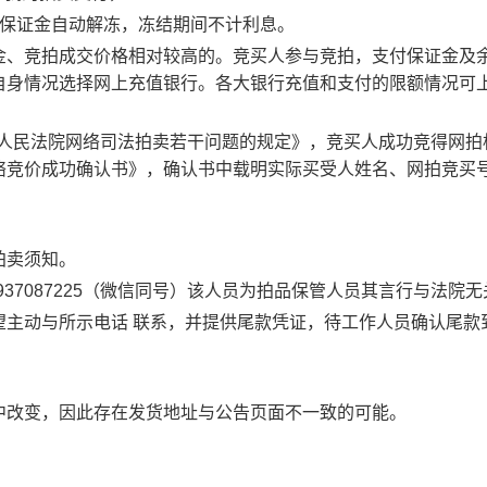
保证金自动解冻，冻结期间不计利息。
金、竞拍成交价格相对较高的。竞买人参与竞拍，支付保证金及
自身情况选择网上充值银行。各大银行充值和支付的限额情况可
人民法院网络司法拍卖若干问题的规定》，竞买人成功竞得网拍
络竞价成功确认书》，确认书中载明实际买受人姓名、网拍竞买
拍卖须知。
937087225
（微信同号）该人员为拍品保管人员其言行与法院无
望主动与所示电话 联系，并提供尾款凭证，待工作人员确认尾款
中改变，因此存在发货地址与公告页面不一致的可能。