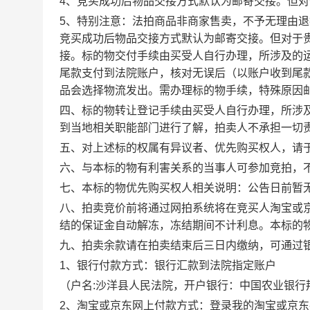
4
、竞买成功后物品交接方式默认为邮寄交接。但对
5
、特别注意：法拍商品非商家售卖，不予无理由退
竞买成功后物品交接方式默认为邮寄交接。但对于
接。标的物交付手续由买受人自行办理，所涉及的
尾款支付到法院账户，核对无误后（以账户收到尾
品会选择物流发出。需办理标的物手续，特殊原因
四、标的物转让登记手续由买受人自行办理，所涉
到当地相关职能部门进行了解，拍卖人不承担一切
五
、对上述标的权属有异议者、优先购买权人，请
六、
与本标的物有利害关系的当事人可参加竞拍，
七、
本标的物优先购买权人相关说明：公告日前暂
八、
拍卖竞价前将通过网拍系统将在竞买人淘宝
或
结的保证金自动解冻，冻结期间不计利息。本标的
九、拍卖余款请在
拍卖结束后
三
日内
缴纳，可通过
1
、银行付款方式：银行汇款到法院指定账户
（户名
:
沙洋县
人民法院，开户银行：
中国农业银行
2
、淘宝
或京东
网上付款方式：登录我的淘宝
或京东