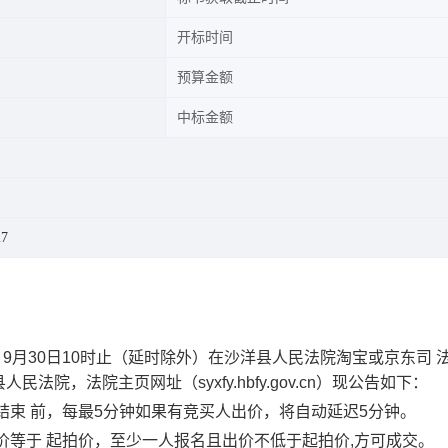
开标时间
预算金额
中标金额
7
9
月
30
日
10
时
止
（延时除外）
在
沙洋县
人民法院淘宝
或京东
司 
县
人民法院，法院主页网址（
syxfy.hbfy.gov.cn
）现公告如下：
结束 前，
每最
5
分钟如果有竞买人出价
，将自动延迟
5
分钟。
价等于 起拍价，至少一人报名且出价不低于起拍价
,
方可成交。