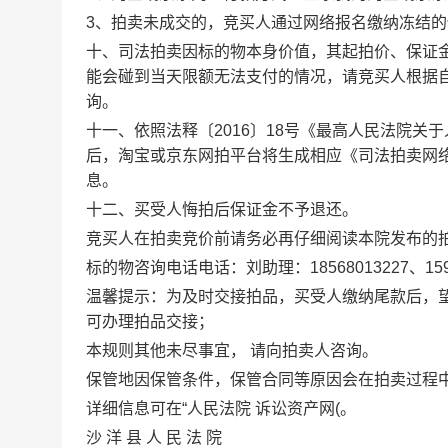
3
、拍卖未成交的，竞买人通过网络报名缴纳冻结的
十、司法拍卖因标的物本身价值，其起拍价、保证
能会碰到当天限额无法支付的情况，请竞买人根据
询。
十一、依照法释〔
2016
〕
18
号《最高人民法院关于
后，淘宝
或京东
网拍平台将生成相应《司法拍卖网
息。
十二、买受人悔拍后保证金不予退还。
竞买人在拍卖竞价前请务必再仔细阅读本院发布的
标的物咨询电话
电话：
刘助理
：
18568013227
、
15
温馨提示：为及时交接拍品，买受人缴纳尾款后，
可办理拍品交接；
本规则其他未尽事宜， 请向拍卖人咨询。
保管地因保管条件，保管合同等原因会在拍卖过程
详细信息可在
“
人民法院 诉讼资产网
(
。
沙
洋
县
人 民 法 院