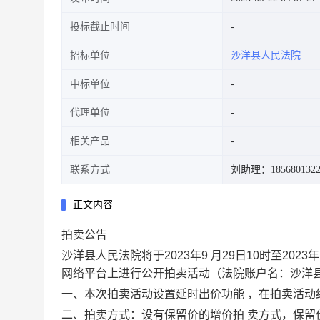
投标截止时间
招标单位
沙洋县人民法院
中标单位
代理单位
相关产品
联系方式
刘助理：1856801322
正文内容
拍卖公告
沙洋县
人民法院将于
2023
年
9
月
29
日
10
时至
2023
年
网络平台上进行公开拍卖活动（法院账户名：
沙洋
一、本次拍卖活动设置延时出价功能 ，在拍卖活动
二、拍卖方式：
设有保留价的增价拍 卖方式，
保留