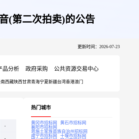
音(第二次拍卖)的公告
更新时间：2026-07-23
产品分析
政府采购
公共资源交易中心
云南
西藏
陕西
甘肃
青海
宁夏
新疆
台湾
香港
澳门
热门城市
黄冈市招标网
黄石市招标网
襄阳市招标网
恩施土家族苗族自治州招标网
咸宁市招标网
十堰市招标网