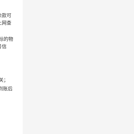
余款可
上网查
标的物
号信
关；
到账后