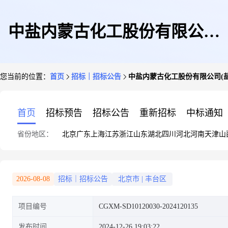
中盐内蒙古化工股份有限公司
您当前的位置：
首页
招标｜招标公告
中盐内蒙古化工股份有限公司(盐碱
(盐碱分公司)2024年12月27日煤
首页
招标预告
招标公告
重新招标
中标通知
省份地区：
北京
广东
上海
江苏
浙江
山东
湖北
四川
河北
河南
天津
山
(焦粒)竞价采购公告
2026-08-08
招标｜招标公告
北京市
|
丰台区
项目编号
CGXM-SD10120030-2024120135
发布时间
2024-12-26 19:03:22