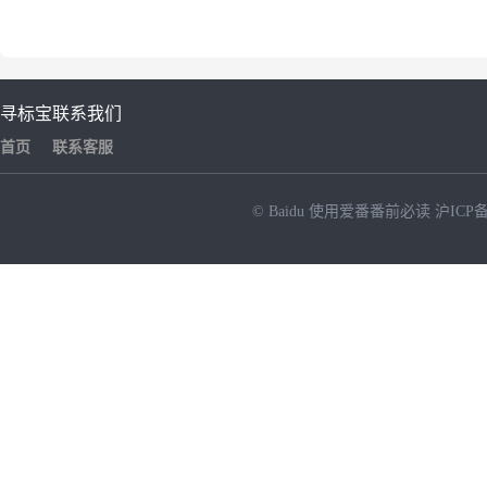
寻标宝
联系我们
首页
联系客服
© Baidu
使用爱番番前必读
沪ICP备
NEW
HOT