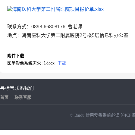
海南医科大学第二附属医院项目报价单.xlsx
联系方式：
0898-66808176 曹老师
地点：海南医科大学第二附属医院
2号楼5层信息科办公室
附件下载
医学影像系统需求书.docx
下载
寻标宝
联系我们
首页
联系客服
© Baidu
使用爱番番前必读
沪ICP备
NEW
HOT