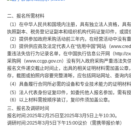
二、报名所需材料
（
1）在中华人民共和国境内注册，具有独立法人资格，具
执照副本、税务登记证副本和组织机构代码证复印件，或提供“
（
2）提供参加政府釆购活动前三年内，在经营活动中没有
（
3）提供供应商及法定代表人在“信用中国”网站（www.cred
重违法失信行为记录名单，在中国执行信息公开网（http://zxgk.
采购网（www.ccgp.gov.cn）没有列入政府采购严重
报名文件递交截止时间止，出具的相关证明材料需加盖公章
存，截图或拍照内容要完整清晰，应包括网站网址、查询内
（
4）具备履行合同所必需的设备和专业技术能力的证明材
（
5）法人代表身份证复印件，如委托他人报名参加，需有
（
6）以上材料需按顺序装订，复印件须加盖公章。
三、报名及调研时间
报名时间
:2025年
2
月
25
日至
2025年
3
月
5
日
上午
10:30
。
调研时间
:2025年
3
月
5
日下午
15:00议价（需携带报价单）