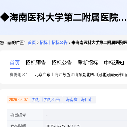
◆海南医科大学第二附属医院医
您当前的位置：
首页
招标｜招标公告
◆海南医科大学第二附属医院医
学影像系统市场价格调研公告
首页
招标预告
招标公告
重新招标
中标通知
省份地区：
北京
广东
上海
江苏
浙江
山东
湖北
四川
河北
河南
天津
山
2026-08-07
招标｜招标公告
海南省
|
海口市
项目编号
发布时间
2025-02-25 16:21:39