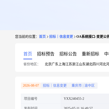
您当前的位置：
首页
招标｜信息变更
OA系统接口-变更公
首页
招标预告
招标公告
重新招标
中
省份地区：
北京
广东
上海
江苏
浙江
山东
湖北
四川
河北
2026-08-07
招标｜信息变更
重庆市
|
渝中区
项目编号
YXX240455-2
发布时间
2025-07-11 16:49:57