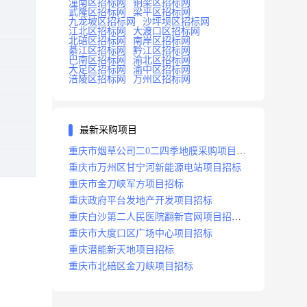
潼南区招标网
铜梁区招标网
武隆区招标网
梁平区招标网
九龙坡区招标网
沙坪坝区招标网
江北区招标网
大渡口区招标网
北碚区招标网
南岸区招标网
綦江区招标网
黔江区招标网
巴南区招标网
渝北区招标网
大足区招标网
渝中区招标网
涪陵区招标网
万州区招标网
最新采购项目
重庆市烟草公司二0二四季地膜采购项目招
标公告
重庆市万州区甘宁河新能源电站项目招标
重庆市金刀峡军方项目招标
重庆政府平台发地产开发项目招标
重庆白沙第二人民医院翻新官网项目招标
公告
重庆市大度口区广场中心项目招标
重庆潜能新天地项目招标
重庆市北碚区金刀峡项目招标