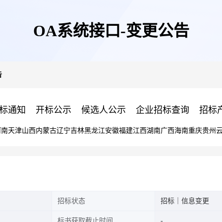
OA系统接口-变更公告
告
标通知
开标公示
候选人公示
企业招标查询
招标
河南
天津
山西
内蒙古
辽宁
吉林
黑龙江
安徽
福建
江西
湖南
广西
海南
重庆
贵州
招标状态
招标｜信息变更
标书获取截止时间