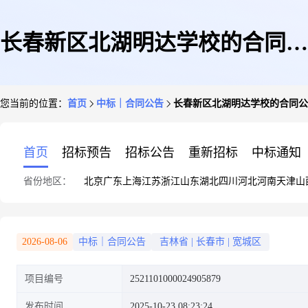
长春新区北湖明达学校的合同公
您当前的位置：
首页
中标｜合同公告
长春新区北湖明达学校的合同公
告
首页
招标预告
招标公告
重新招标
中标通知
省份地区：
北京
广东
上海
江苏
浙江
山东
湖北
四川
河北
河南
天津
山
2026-08-06
中标｜合同公告
吉林省
|
长春市
|
宽城区
项目编号
2521101000024905879
发布时间
2025-10-23 08:23:24