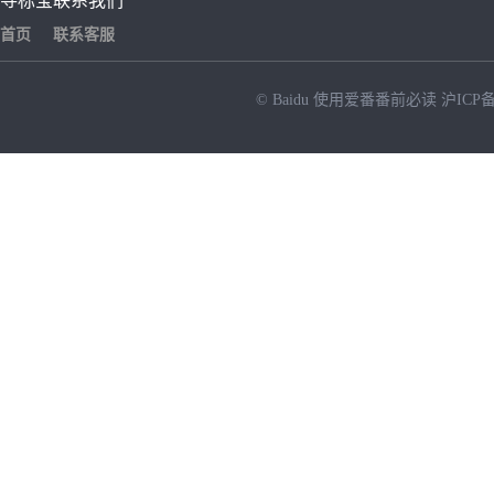
寻标宝
联系我们
首页
联系客服
© Baidu
使用爱番番前必读
沪ICP备
NEW
HOT
暂时没有搜索结果…