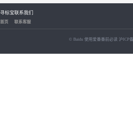
寻标宝
联系我们
首页
联系客服
© Baidu
使用爱番番前必读
沪ICP备
NEW
HOT
暂时没有搜索结果…