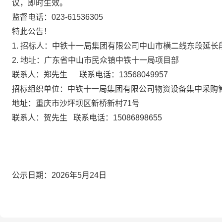
议，即时生效。
监督电话：
023-61536
3
05
特此公告！
1.
招标人：中铁十一局集团有限公司
中山市横二线东段延长
2.
地址：广东省
中山市民众镇
中铁十一局项目部
联系人：郑先生
联系电话：
13568049957
招标组织单位：中铁十一局集团有限公司物资设备集中采购
地址：重庆市沙坪坝区新桥新村
71号
联系人：
贺
先生
联系电话：
15086898655
公示日期：
2026
年
5
月
24
日