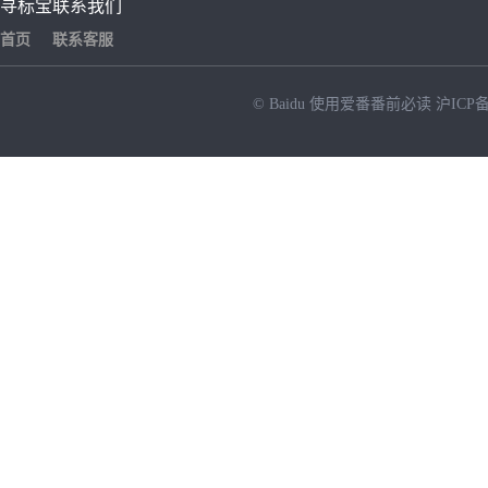
寻标宝
联系我们
首页
联系客服
© Baidu
使用爱番番前必读
沪ICP备
NEW
HOT
暂时没有搜索结果…