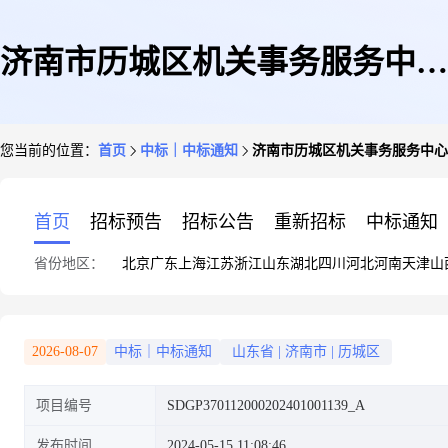
济南市历城区机关事务服务中心
您当前的位置：
首页
中标｜中标通知
济南市历城区机关事务服务中心2
2024年5月车辆保险费成交公告
首页
招标预告
招标公告
重新招标
中标通知
省份地区：
北京
广东
上海
江苏
浙江
山东
湖北
四川
河北
河南
天津
山
2026-08-07
中标｜中标通知
山东省
|
济南市
|
历城区
项目编号
SDGP370112000202401001139_A
发布时间
2024-05-15 11:08:46