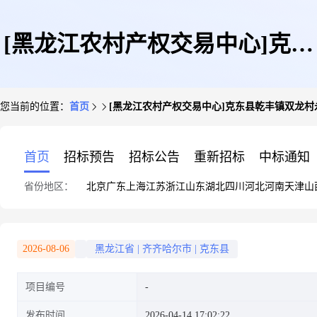
[黑龙江农村产权交易中心]克东
您当前的位置：
首页
[黑龙江农村产权交易中心]克东县乾丰镇双龙村永
县乾丰镇双龙村永和股份经济合
首页
招标预告
招标公告
重新招标
中标通知
省份地区：
北京
广东
上海
江苏
浙江
山东
湖北
四川
河北
河南
天津
山
作社35.64亩使用权
2026-08-06
黑龙江省
|
齐齐哈尔市
|
克东县
项目编号
发布时间
2026-04-14 17:02:22