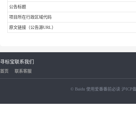
公告标题
项目所在行政区域代码
原文链接（公告源
URL）
寻标宝
联系我们
首页
联系客服
© Baidu
使用爱番番前必读
沪ICP备
NEW
HOT