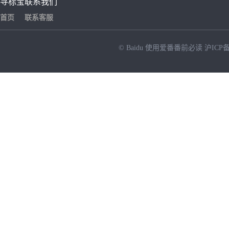
寻标宝
联系我们
首页
联系客服
© Baidu
使用爱番番前必读
沪ICP备
NEW
HOT
暂时没有搜索结果…