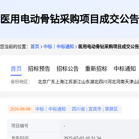
医用电动骨钻采购项目成交公告
您当前的位置：
首页
中标｜中标通知
医用电动骨钻采购项目成交公告
首页
招标预告
招标公告
重新招标
中标通知
省份地区：
北京
广东
上海
江苏
浙江
山东
湖北
四川
河北
河南
天津
山
2026-08-08
中标｜中标通知
四川省
|
宜宾市
|
翠屏区
项目编号
发布时间
2025-07-03 10:31:34