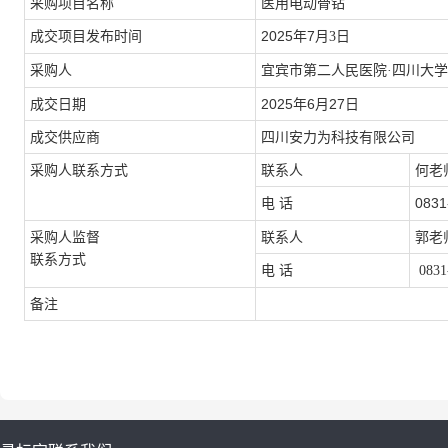
采购项目名称
医用电动骨钻
成交项目发布时间
202
5
年
7
月3
日
采购人
宜宾市第二人民医院
·四川大
成交日期
202
5
年
6
月
27
日
成交供应商
四川安力为科技有限公司
采购人联系方式
联系人
何
老
0831
电
话
采购人监督
联系人
郭
老
联系方式
电
话
0831
备注