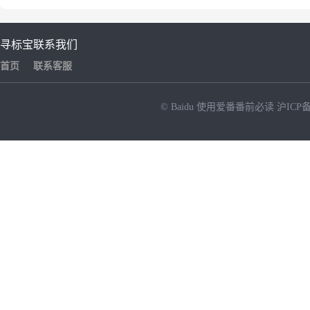
寻标宝
联系我们
首页
联系客服
© Baidu
使用爱番番前必读
沪ICP备
NEW
HOT
暂时没有搜索结果…