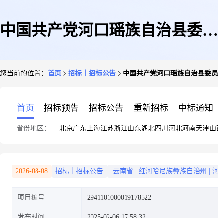
中国共产党河口瑶族自治县委员
您当前的位置：
首页
招标｜招标公告
中国共产党河口瑶族自治县委员
会宣传部关于办公椅的网上超市
首页
招标预告
招标公告
重新招标
中标通知
省份地区：
北京
广东
上海
江苏
浙江
山东
湖北
四川
河北
河南
天津
山
采购项目采购公告
2026-08-08
招标｜招标公告
云南省
|
红河哈尼族彝族自治州
|
项目编号
2941101000019178522
发布时间
2025-02-06 17:58:32