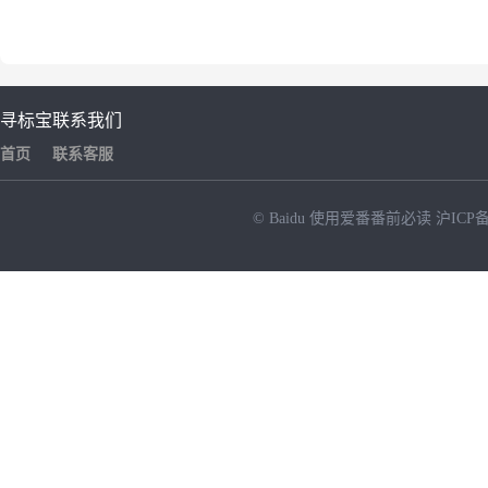
寻标宝
联系我们
首页
联系客服
© Baidu
使用爱番番前必读
沪ICP备
NEW
HOT