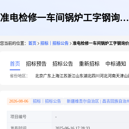
准电检修一车间锅炉工字钢询价
您当前的位置：
首页
招标｜招标公告
准电检修一车间锅炉工字钢询价
公告
首页
招标预告
招标公告
重新招标
中标通知
省份地区：
北京
广东
上海
江苏
浙江
山东
湖北
四川
河北
河南
天津
山
2026-08-06
招标｜招标公告
新疆维吾尔自治区
|
昌吉回族自治
项目编号
发布时间
2025-06-16 17:28:33