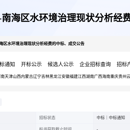
-南海区水环境治理现状分析经
南海区水环境治理现状分析经费的中标、成交公告
标通知
开标公示
候选人公示
企业招标查询
招标
河南
天津
山西
内蒙古
辽宁
吉林
黑龙江
安徽
福建
江西
湖南
广西
海南
重庆
贵州
招标状态
中标｜中标通知
标书获取截止时间