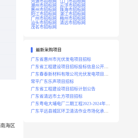
河源市招标网
江门市招标网
潮州市招标网
云浮市招标网
惠州市招标网
珠海市招标网
阳江市招标网
湛江市招标网
广州市招标网
梅州市招标网
汕头市招标网
清远市招标网
茂名市招标网
最新采购项目
广东省惠州市光伏发电项目招标
广东省工程建设项目招标投标信息公开目
录
广东春泰新材料有限公司光伏发电项目招
标
常平广东乐声项目招标
广东省工程建设项目招标计划公告
广东省清远市土方项目招标
广东粤电大埔电厂二期工程2023-2024年度
安保服务项目招标公告
广东平远县城区环卫清洁作业市场化承包
项目招标中标候选人公示
-南海区