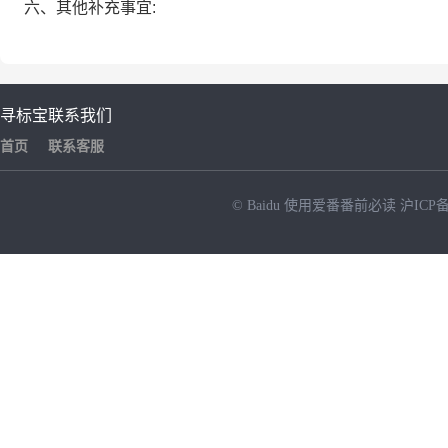
六、其他补充事宜:
寻标宝
联系我们
首页
联系客服
© Baidu
使用爱番番前必读
沪ICP备
NEW
HOT