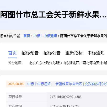
阿图什市总工会关于新鲜水果的
您当前的位置：
首页
中标｜中标通知
阿图什市总工会关于新鲜水果的
网上超市采购项目成交公告
首页
招标预告
招标公告
重新招标
中标通知
省份地区：
北京
广东
上海
江苏
浙江
山东
湖北
四川
河北
河南
天津
山
2026-08-06
中标｜中标通知
新疆维吾尔自治区
|
克孜勒苏柯尔
项目编号
2471101000023014386
发布时间
2025-07-30 15:17:28