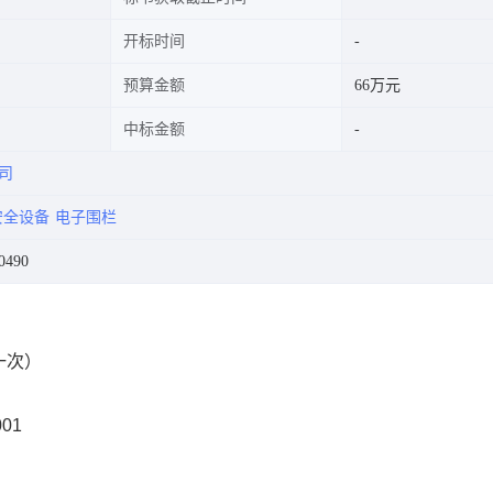
开标时间
预算金额
66万元
中标金额
司
安全设备
电子围栏
0490
一次）
01