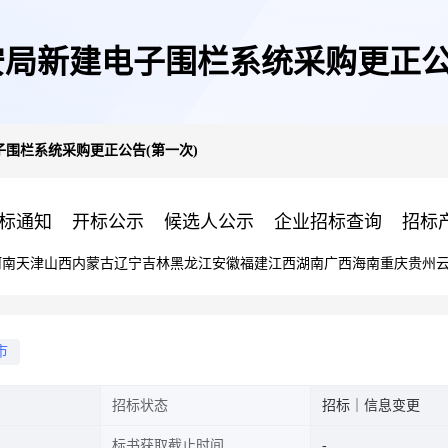
局新建电子围栏系统采购更正公
围栏系统采购更正公告(第一次)
标通知
开标公示
候选人公示
企业招标查询
招标
河南
天津
山西
内蒙古
辽宁
吉林
黑龙江
安徽
福建
江西
湖南
广西
海南
重庆
贵州
市
招标状态
招标｜信息变更
标书获取截止时间