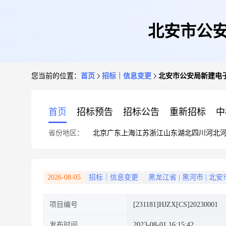
北安市公安
您当前的位置：
首页
招标｜信息变更
北安市公安局新建电子
首页
招标预告
招标公告
重新招标
中
省份地区：
北京
广东
上海
江苏
浙江
山东
湖北
四川
河北
2026-08-05
招标｜信息变更
黑龙江省
|
黑河市
|
北安
项目编号
[231181]HJZX[CS]20230001
发布时间
2023-08-01 16:15:42