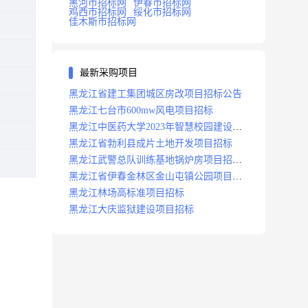
黑河市招标网
伊春市招标网
鸡西市招标网
绥化市招标网
佳木斯市招标网
最新采购项目
黑龙江省建工集团城区房改项目招标公告
黑龙江七台市600mw风电项目招标
黑龙江中医药大学2023年智慧校园建设项
目招标公告
黑龙江省勃利县成片土地开发项目招标
黑龙江武警总队训练基地锅炉房项目招标
公示
黑龙江省伊春金林区金山屯镇公园项目招
标公告
黑龙江林场高标准项目招标
黑龙江大庆监狱建设项目招标