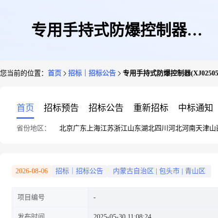
专用手持式防爆控制器
您当前的位置：
首页
招标｜招标公告
专用手持式防爆控制器(XJ0250529
(XJ025052901107)
首页
招标预告
招标公告
重新招标
中标通知
省份地区：
北京
广东
上海
江苏
浙江
山东
湖北
四川
河北
河南
天津
山
2026-08-06
招标｜招标公告
内蒙古自治区
|
包头市
|
青山区
项目编号
发布时间
2025-05-30 11:08:24