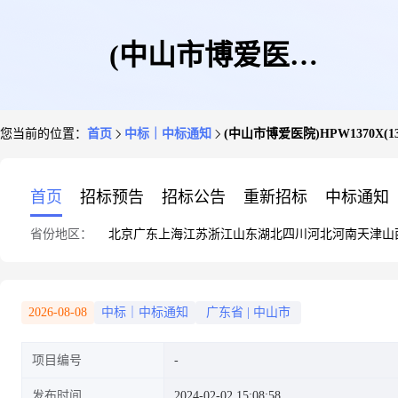
(中山市博爱医
您当前的位置：
首页
中标｜中标通知
(中山市博爱医院)HPW1370X(
院)HPW1370X(137X)硒鼓成交
首页
招标预告
招标公告
重新招标
中标通知
省份地区：
北京
广东
上海
江苏
浙江
山东
湖北
四川
河北
河南
天津
山
记录
2026-08-08
中标｜中标通知
广东省
|
中山市
项目编号
发布时间
2024-02-02 15:08:58