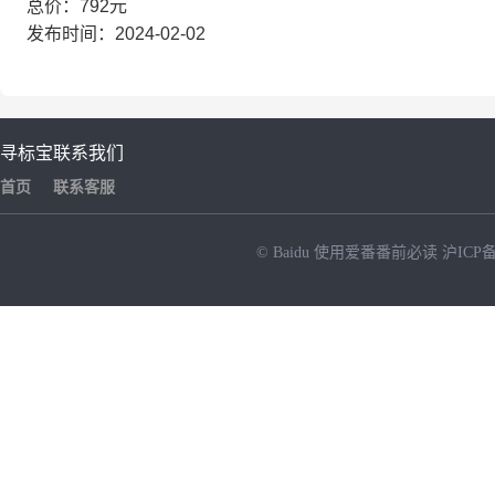
总价：792元
发布时间：2024-02-02
寻标宝
联系我们
首页
联系客服
© Baidu
使用爱番番前必读
沪ICP备
NEW
HOT