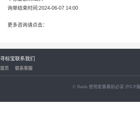
询单结束时间:2024-06-07 14:00
更多咨询请点击：
寻标宝
联系我们
首页
联系客服
© Baidu
使用爱番番前必读
沪ICP备
NEW
HOT