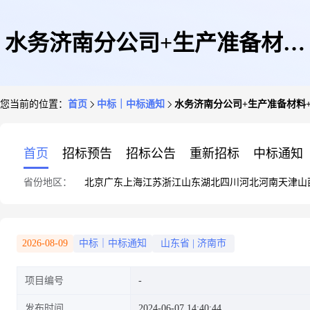
水务济南分公司+生产准备材料
您当前的位置：
首页
中标｜中标通知
水务济南分公司+生产准备材料
+询价中标公告
首页
招标预告
招标公告
重新招标
中标通知
省份地区：
北京
广东
上海
江苏
浙江
山东
湖北
四川
河北
河南
天津
山
2026-08-09
中标｜中标通知
山东省
|
济南市
项目编号
发布时间
2024-06-07 14:40:44