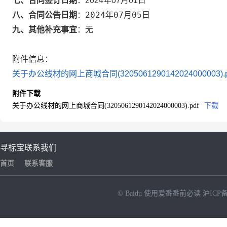
七、合同签订日期
：
2024年07月01日
2024年07月05日
八、合同公告日期
：
九、其他补充事宜
：
无
附件信息：
关于办公线材的网上商城合同(3205061290142024000003).p
附件下载
关于办公线材的网上商城合同(3205061290142024000003).pdf
下载
寻标宝
联系我们
首页
联系客服
© Baidu
使用爱番番前必读
沪ICP备
NEW
HOT