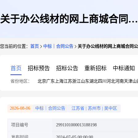
关于办公线材的网上商城合同公
您当前的位置：
首页
中标｜合同公告
关于办公线材的网上商城合同公
告
首页
招标预告
招标公告
重新招标
中标通知
省份地区：
北京
广东
上海
江苏
浙江
山东
湖北
四川
河北
河南
天津
山
2026-08-06
中标｜合同公告
江苏省
|
苏州市
|
吴中区
项目编号
2991101000013188198
发布时间
2024-07-05 00:00:00