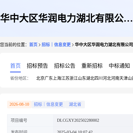
华中大区华润电力湖北有限公司
您当前的位置：
首页
招标｜信息变更
华中大区华润电力湖北有限公司2
2025年3月份煤炭采购项目变更
首页
招标预告
招标公告
重新招标
中标通知
省份地区：
北京
广东
上海
江苏
浙江
山东
湖北
四川
河北
河南
天津
山
公告
2026-08-10
招标｜信息变更
湖北省
项目编号
DLCGXY202502280002
发布时间
2025-03-04 10:07:42