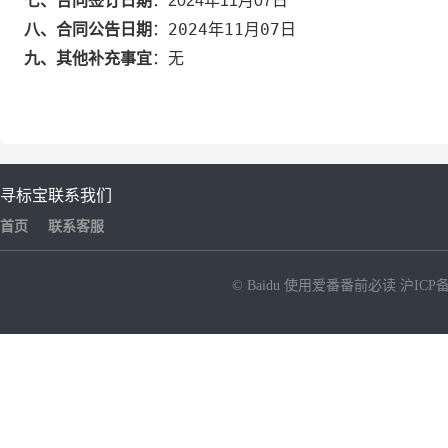
七、合同签订日期
：
2024年11月07日
2024年11月07日
八、合同公告日期
：
九、其他补充事宜
：
无
寻标宝
联系我们
首页
联系客服
© Baidu
使用爱番番前必读
沪ICP备
NEW
HOT