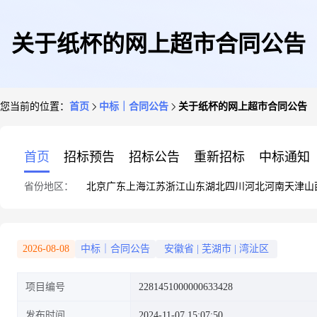
关于纸杯的网上超市合同公告
您当前的位置：
首页
中标｜合同公告
关于纸杯的网上超市合同公告
首页
招标预告
招标公告
重新招标
中标通知
省份地区：
北京
广东
上海
江苏
浙江
山东
湖北
四川
河北
河南
天津
山
2026-08-08
中标｜合同公告
安徽省
|
芜湖市
|
湾沚区
项目编号
2281451000000633428
发布时间
2024-11-07 15:07:50