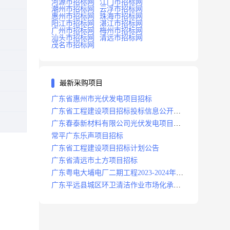
河源市招标网
江门市招标网
潮州市招标网
云浮市招标网
惠州市招标网
珠海市招标网
阳江市招标网
湛江市招标网
广州市招标网
梅州市招标网
汕头市招标网
清远市招标网
茂名市招标网
最新采购项目
广东省惠州市光伏发电项目招标
广东省工程建设项目招标投标信息公开目
录
广东春泰新材料有限公司光伏发电项目招
标
常平广东乐声项目招标
广东省工程建设项目招标计划公告
广东省清远市土方项目招标
广东粤电大埔电厂二期工程2023-2024年度
安保服务项目招标公告
广东平远县城区环卫清洁作业市场化承包
项目招标中标候选人公示