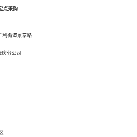
定点采购
区广利街道景泰路
肇庆分公司
区