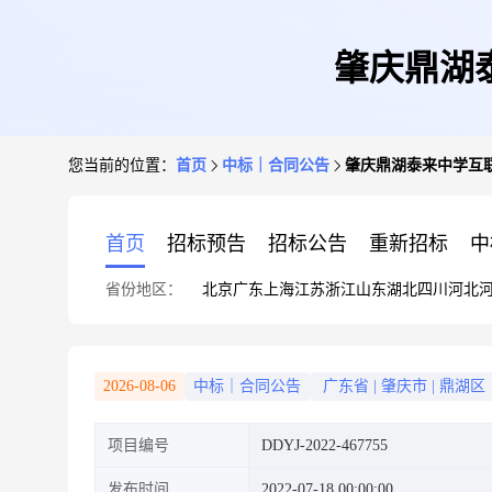
肇庆鼎湖
您当前的位置：
首页
中标｜合同公告
肇庆鼎湖泰来中学互
首页
招标预告
招标公告
重新招标
中
省份地区：
北京
广东
上海
江苏
浙江
山东
湖北
四川
河北
2026-08-06
中标｜合同公告
广东省
|
肇庆市
|
鼎湖区
项目编号
DDYJ-2022-467755
发布时间
2022-07-18 00:00:00