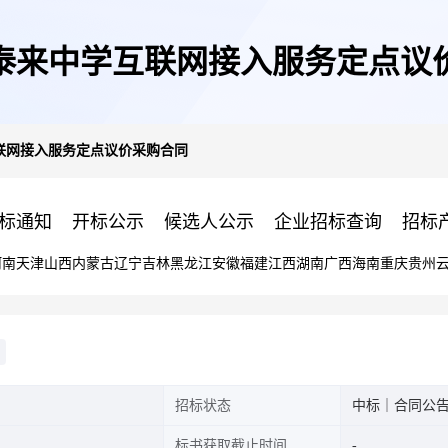
泰来中学互联网接入服务定点议
联网接入服务定点议价采购合同
标通知
开标公示
候选人公示
企业招标查询
招标
河南
天津
山西
内蒙古
辽宁
吉林
黑龙江
安徽
福建
江西
湖南
广西
海南
重庆
贵州
招标状态
中标｜合同公
标书获取截止时间