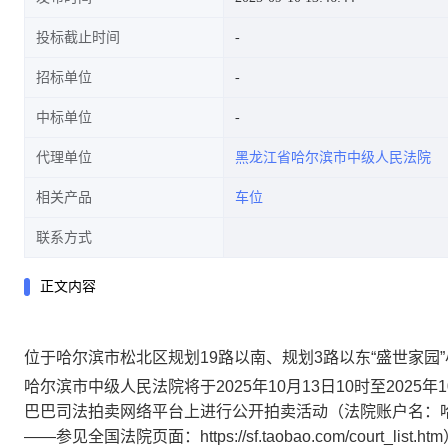
投标截止时间
招标单位
中标单位
代理单位
黑龙江省哈尔滨市中级人民法院
相关产品
车位
联系方式
正文内容
位于哈尔滨市松北区规划19路以南、规划3路以东“盛世家园
哈尔滨市中级人民法院将于
202
5
年
10
月
13
日10时至202
5
年
1
巴巴司法拍卖网络平台上进行公开拍卖活动（法院账户名：哈尔滨市中
——参见全国法院页面：https://sf.taobao.com/court_lis