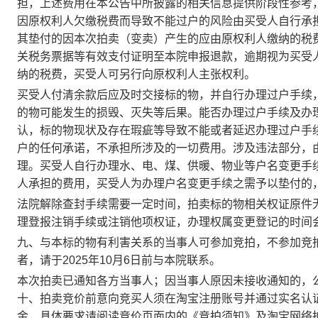
担，上述费用在本公告中所披露的相关信息提供阶段性参考
因原权利人欠缴税费而导致不能过户的风险由买受人自行承
其垫付的因本次拍卖（变卖）产生的应由原权利人缴纳的税
关税务票据等有效支付证明至本院申报退款，逾期视为买受
纳的税费，买受人可另行向原权利人主张权利。
买受人付清余款后应及时交接标的物，并自行办理过户手续
的物可能发生的损毁、灭失等后果。能否办理过户手续及办
认，标的物现状及存在瑕疵等导致不能或者延迟办理过户手
户的任何承诺，不承担所涉及的一切费用。涉及违法部分，
理。买受人自行办理水、电、煤
、供暖、物业
等户名变更手
人承担的费用，买受人为办理户名变更手续之需予以垫付的
法院解除查封手续需要一定时间，拍卖标的物相关权证原件
理登报注销手续或注销他项权证，办理权属变更登记的时间
九、与本标的物有利害关系的当事人可参加竞拍，不参加竞
者，请于
202
5
年
10
月
6
日
前与本院联系。
本次拍卖已通知各方当事人；因当事人原因未接收通知的，
十、拍卖竞价前意向竞买人须在淘宝注册账号并通过实名认
金，具体要求请阅读竞价页面内的《竞拍须知》及淘宝网络