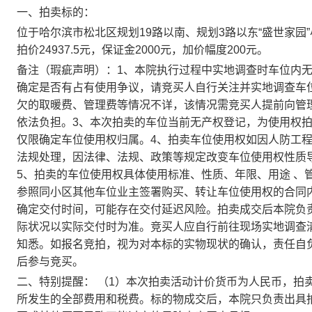
一、
拍卖标的：
位于哈尔滨市松北区规划19路以南、规划3路以东“盛世家园
拍价24937.5元，保证金2000元，加价幅度
200
元。
备注（瑕疵声明）：
1、
本院执行过程中实地调查时车位内
确定是否有占有使用争议，请竞买人自行关注并实地调查车
欠的取暖费、管理费等情况不详，该情况需竞买人提前向管
依法负担。3、本次拍卖的车位当前无产权登记，为使用权
仅限确定车位使用权归属。4、拍卖车位使用权如因人防工
法规处理，因法律、法规、政策等规定改变车位使用权性质
5、拍卖的车位使用权具体使用标准、性质、年限、用途 、
参照同小区其他车位业主签署购买、转让车位使用权的合同
确定交付时间，可能存在交付延迟风险。
拍卖成交后本院负
际状况
以
实际
交付时为准。竞买人应自行前往现场实地调查
知悉。如报名竞拍，视为对本标的实物现状的确认，责任自
后参与竞买。
二、特别提醒：
（
1）本次拍卖活动计价货币为人民币，拍
所发生的全部费用和税费。标的物成交后，本院只负责出具