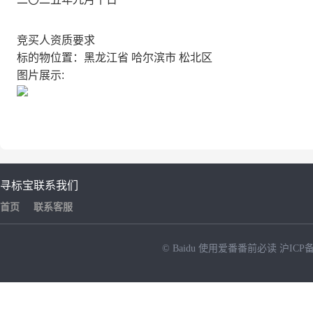
竞买人资质要求
标的物位置：黑龙江省 哈尔滨市 松北区
图片展示:
寻标宝
联系我们
首页
联系客服
© Baidu
使用爱番番前必读
沪ICP备
NEW
HOT