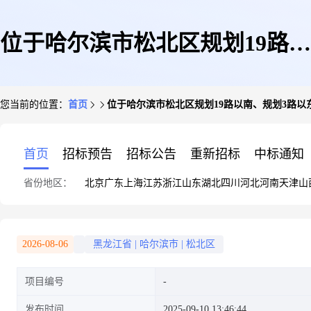
位于哈尔滨市松北区规划19路以
您当前的位置：
首页
位于哈尔滨市松北区规划19路以南、规划3路以
南、规划3路以东“盛世家园”小
首页
招标预告
招标公告
重新招标
中标通知
省份地区：
北京
广东
上海
江苏
浙江
山东
湖北
四川
河北
河南
天津
山
区地下停车场19号区域6号车位
2026-08-06
黑龙江省
|
哈尔滨市
|
松北区
项目编号
第一次拍卖公告
发布时间
2025-09-10 13:46:44