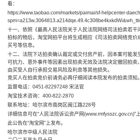
看：
https://www.taobao.com/markets/paimai/sf-helpcenter-daec
spm=a213w.3064813.a214dqe.49.4c308be4kxkdWi&wh_tti
十一、依照《最高人民法院关于人民法院网络司法拍卖若干问
拍标的物后，淘宝网拍平台将生成相应《司法拍卖网络竞价
买号等信息。
十二
、法院下达拍卖确认裁定或交付房产前，因本案可能发
可抗力、意外事件等因素出现拍卖无效及法院决定撤回拍卖
由买受人自行承担交易风险及利息等其他损失。
竞买人在拍卖竞价前请务必再仔细阅读本院发布的拍卖须知
监督电话：
0451-
82297248
宋
法官
淘宝技术咨询：400-822-2870
联系地址：哈尔滨市南岗区闽江路228号
详细信息可在“人民法院诉讼资产网(www.rmfysszc.gov.cn)
此公告在“淘宝网”上发布。
哈尔滨市中级人民法院
二〇二
五
年
九
月
十
日