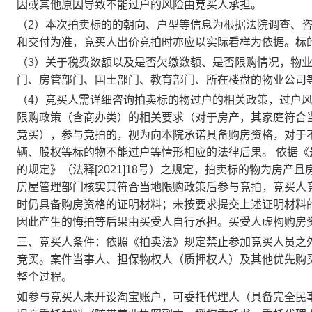
因或其他原因导致不能过户的风险由竞买人承担。
（
2）本次拍卖标的的朝向、户型等信息为根据法院调查、
和交付为准，竞买人出价竞拍时亦应以实际看样为依据。标
（
3）关于税费数额以及是否欠缴数额、是否限购情况，物
门、房管部门、国土部门、教育部门、所在楼盘的物业公司
（
4）竞买人需详细咨询拍卖标的物过户的相关政策，过户
限购政策（含商办类）的相关要求（对于房产，其家庭符合
竞买），参与竞拍的，视为向本院承诺具备购房资格，对于
辆、股权等标的物不能过户等情形相应的法律后果。 依据
的规定》（法释[2021]18号）之规定，拍卖标的物为房
房屋管理部门核实其符合当地限购政策后参与竞拍，竞买人
时仍具备购房资格的证明材料；未按要求提交上述证明材料
因此产生的悔拍等后果由买受人自行承担。买受人虚构购房
三、竞买人条件：依照《拍卖法》规定禁止参加竞买人员之
竞买。案件当事人、担保物权人（质押权人）及其他优先购
整个过程。
如参与竞买人未开设淘宝账户，可委托代理人（具备完全民