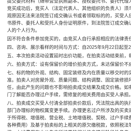
提交委托材料（随带营业执照副本、授权委托书、委托代理
竞买成功后，竞买人（法定代表人、其他组织的负责人）须
观原因无法来法院签订成交确认书或者领取标的的，买受人
书原件、委托人和受托人身份证明原件，到法院签订成交确
人的个人行为。
因不符合条件参加竞买的，由竞买人自行承担相应的法律责
四、咨询、展示看样的时间与方式：
自202
5
年
9
月
22
日起至2
五、本次拍卖活动设置延时出价功能，在拍卖活动结束前，
六、拍卖方式：设有保留价的增价拍卖方式，未达保留价不
七、标的物的外观、结构、固定装修及内在质量以移交时的
准。拍卖人对房屋外观、质量问题、结构调整、固定装修损
任，由此产生的问题也不影响拍卖成交结果及成交价格。如
门了解能否办理过户手续，需修复的相关费用由买受人承担
八、拍卖成交买受人付清全部拍卖价款后，凭法院出具的执
部门办理标的物权属变更手续。办理更名过户所涉及的买卖
于所得税、增值税、营业税、土地增值税、契税、过户手续
各种费用）及基于拍卖标的上相关的原欠缴税款，依照税法