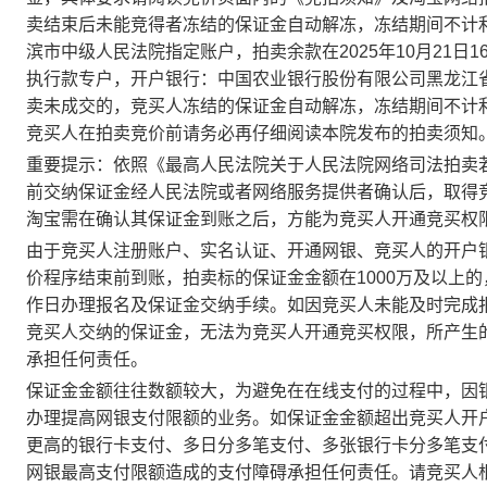
卖结束后未能竞得者冻结的保证金自动解冻，冻结期间不计
滨市中级人民法院指定账户，拍卖余款在
202
5
年
10
月
21
日1
执行款专户
，开户银行：
中国农业银行股份有限公司黑龙江
卖未成交的，竞买人冻结的保证金自动解冻，冻结期间不计
竞买人在拍卖竞价前请务必再仔细阅读本院发布的拍卖须知
重要提示：依照《最高人民法院关于人民法院网络司法拍卖
前交纳保证金经人民法院或者网络服务提供者确认后，取得
淘宝需在确认其保证金到账之后，方能为竞买人开通竞买权
由于竞买人注册账户、实名认证、开通网银、竞买人的开户
价程序结束前到账，拍卖标的保证金金额在1000万及以上
作日办理报名及保证金交纳手续
。如因竞买人未能及时完成
竞买人交纳的保证金，无法为竞买人开通竞买权限，所产生
承担任何责任。
保证金金额往往数额较大，为避免在在线支付的过程中，因
办理提高网银支付限额的业务。如保证金金额超出竞买人开
更高的银行卡支付、多日分多笔支付、多张银行卡分多笔支
网银最高支付限额造成的支付障碍承担任何责任。请竞买人