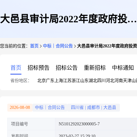
大邑县审计局2022年度政府投资
您当前的位置：
首页
中标｜合同公告
大邑县审计局2022年度政府
建设项目结算审计咨询机构采购
首页
招标预告
招标公告
重新招标
中标通知
省份地区：
北京
广东
上海
江苏
浙江
山东
湖北
四川
河北
河南
天津
山
项目包件7政府采购合同公告
2026-08-08
中标｜合同公告
四川省
|
成都市
|
大邑县
项目编号
N5101292023000005-7
发布时间
2023-02-27 15:29:10