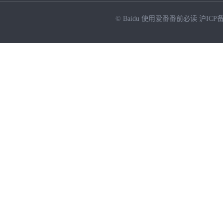
© Baidu
使用爱番番前必读
沪ICP备
NEW
HOT
暂时没有搜索结果…