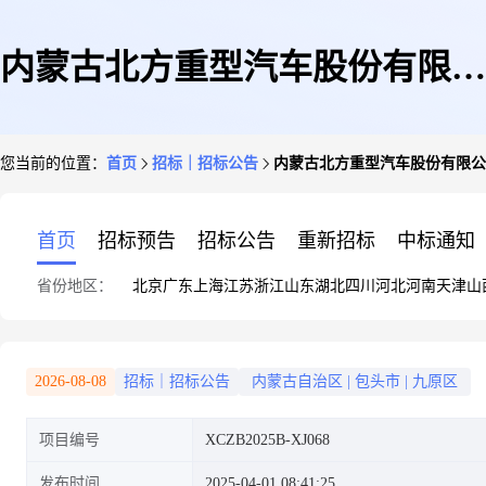
内蒙古北方重型汽车股份有限公
您当前的位置：
首页
招标｜招标公告
内蒙古北方重型汽车股份有限公司随车
司随车资料等文件翻译服务项目
首页
招标预告
招标公告
重新招标
中标通知
省份地区：
北京
广东
上海
江苏
浙江
山东
湖北
四川
河北
河南
天津
山
(XJ025033101321)
2026-08-08
招标｜招标公告
内蒙古自治区
|
包头市
|
九原区
项目编号
XCZB2025B-XJ068
发布时间
2025-04-01 08:41:25