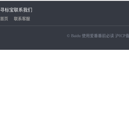
寻标宝
联系我们
首页
联系客服
© Baidu
使用爱番番前必读
沪ICP备
NEW
HOT
暂时没有搜索结果…