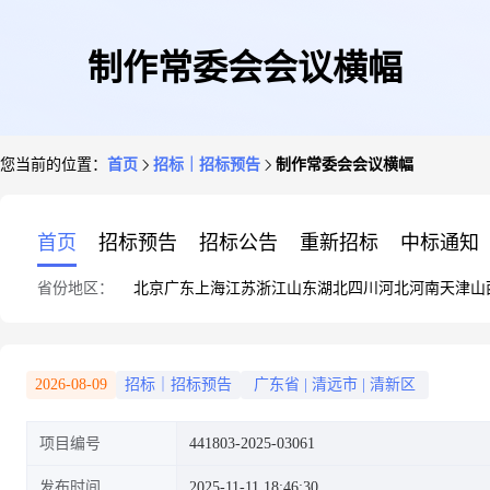
制作常委会会议横幅
您当前的位置：
首页
招标｜招标预告
制作常委会会议横幅
首页
招标预告
招标公告
重新招标
中标通知
省份地区：
北京
广东
上海
江苏
浙江
山东
湖北
四川
河北
河南
天津
山
2026-08-09
招标｜招标预告
广东省
|
清远市
|
清新区
项目编号
441803-2025-03061
发布时间
2025-11-11 18:46:30