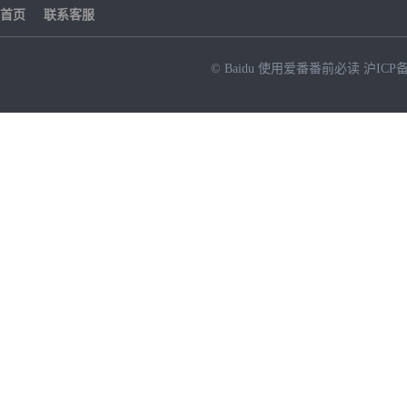
首页
联系客服
© Baidu
使用爱番番前必读
沪ICP备
NEW
HOT
暂时没有搜索结果…