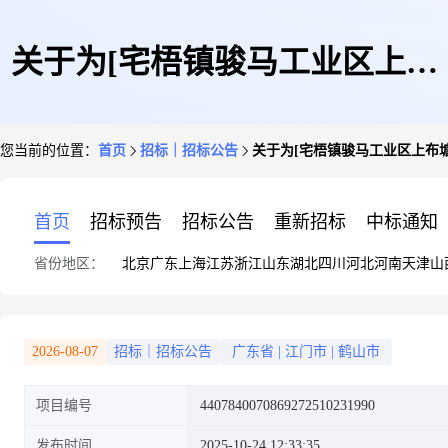
关于为[宅梧镇骏马工业区上布
您当前的位置：
首页
招标｜招标公告
关于为[宅梧镇骏马工业区上布
塘地块电力通道工程设计服务]
首页
招标预告
招标公告
重新招标
中标通知
省份地区：
北京
广东
上海
江苏
浙江
山东
湖北
四川
河北
河南
天津
山
公开选取[工程设计]机构的公告
2026-08-07
招标｜招标公告
广东省
|
江门市
|
鹤山市
项目编号
4407840070869272510231990
发布时间
2025-10-24 12:33:35