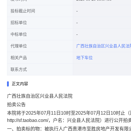
投标截止时间
招标单位
中标单位
代理单位
广西壮族自治区兴业县人民法
相关产品
地下车位
联系方式
正文内容
广西壮族自治区兴业县人民法院
拍卖公告
本院将于
202
5
年
07
月
11
日
10
时至
202
5
年
07
月
12
日
10
时止（
http://sf.taobao.com/
，户名：兴业县人民法院）进行公开拍
一、
拍卖标的物：
被
执行人
广西贵港市至胜房地产开发有限