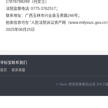
17878798289
（何女士）
法院监督电话
: 0775-3762517
；
联系地址：广西玉林市兴业县玉贵路
246
号；
拍卖信息可在
“
人民法院诉讼资产网（
www.rmfysszc.gov.cn
202
5
年
06
月
25
日
寻标宝
联系我们
首页
联系客服
© Baidu
使用爱番番前必读
沪ICP备
NEW
HOT