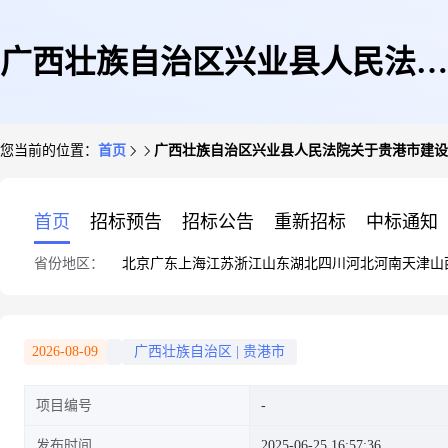
广西壮族自治区兴业县人民法院
您当前的位置：
首页
广西壮族自治区兴业县人民法院关于贵港市建设西
关于贵港市建设西路与仙衣路交
首页
招标预告
招标公告
重新招标
中标通知
省份地区：
北京
广东
上海
江苏
浙江
山东
湖北
四川
河北
河南
天津
山
汇处东南角万象城小区地下车位
2026-08-09
广西壮族自治区
|
贵港市
项目编号
2-01(第二次拍卖)的公告(二次)
发布时间
2025-06-25 16:57:36