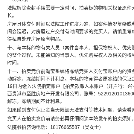
法院解除查封手续需要一定时间，拍卖标的物相关权证原件
长。
房屋具体交付时间以法院工作进度为准，
如
案件情况复杂或
间会延迟
，
对房屋过户交付有时间要求的竞买人，请慎重考
得私自处理
房屋原有物品
。
十
、与本标的物有关人员（案件当事人、担保物权人、优先
的整个过程。未能通知的当事人、优先购买权人及相关的权
时间。
十一
、拍卖竞价前淘宝系统将冻结竞买人支付宝账户内的资
动解冻，冻结期间不计利息。本标的物竞得者原冻结的保证
19
日内缴入法院指定账户【拍卖款缴入本账户（开户行：
兴
西贵港市至胜房地产开发有限公司
，账号：
5229120101360
解冻，冻结期间不计利息。
如果碰到支付保证金当天限额无法支付等技术问题，请查看
竞买人在拍卖竞价前请务必再仔细阅读本院发布的拍卖
须知
法院参拍
咨询电话：
18176665587
（吴女士）