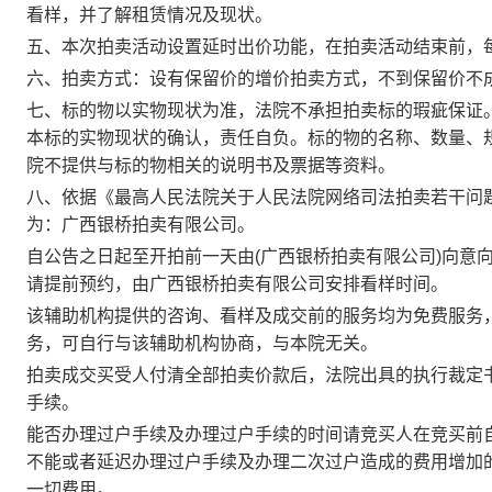
看样，并了解租赁情况及现状。
五、本次拍卖活动设置延时出价功能，在拍卖活动结束前，
六、拍卖方式：设有保留价的增价拍卖方式，不到保留价不
七、标的物以实物现状为准，法院不承担拍卖标的瑕疵保证
本标的实物现状的确认，责任自负。标的物的名称、数量、
院不提供与标的物相关的说明书及票据等资料。
八
、依据《最高人民法院关于人民法院网络司法拍卖若干问
为：广西银桥拍卖有限公司。
自公告之日起至开拍前一天由
(
广西银桥拍卖有限公司
)
向意
请提前预约，由广西银桥拍卖有限公司安排看样时间。
该辅助机构提供的咨询、看样及成交前的服务均为免费服务
务，可自行与该辅助机构协商，与本院无关。
拍卖成交买受人付清全部
拍卖
价款后，法院出具的执行裁定
手续。
能否办理过户手续及办理过户手续的时间请竞买人在竞买前
不能或者延迟办理过户手续及办理二次过户造成的费用增加
一切费用。