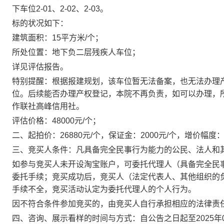
下车位
2-01
、
2-02
、
2-03
。
标的
状况如下：
建筑面积：
15
平方米
/
个；
所处位置：地下负二层残疾人车位
；
详见评估报告。
特别提醒：
根据报建规划，
该车位暂
无法备案，也无法办理
位。后续能否办理产权登记，本院不再负责，如可以办理，
作联社高峰信用社。
评估
价格：
48000
元
/
个；
二、起拍价：
26880
元
/
个
，保证金：
2
00
0
元
/
个
，增价幅度
三、竞买人条件：凡具备完全民事行为能力的公民、法人和
如参与竞买人未开设淘宝账户，可委托代理人（具备完全民
委托手续；竞买成功后，竞买人（法定代表人、其他组织的
手续不全，竞买活动认定为委托代理人的个人行为。
因不符合条件参加竞买的，由竞买人自行承担相应的法律责
四、咨询、展示看样的时间与方式：自公告之日起至
202
5
年