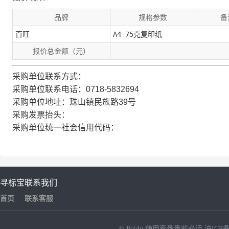
品牌
规格参数
备
百旺
A4 75克复印纸
报价总金额（元）
采购单位联系方式：
采购单位联系电话：0718-5832694
采购单位地址：珠山镇民族路39号
采购发票抬头：
采购单位统一社会信用代码：
寻标宝
联系我们
首页
联系客服
© Baidu
使用爱番番前必读
沪ICP备