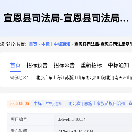
宣恩县司法局-宣恩县司法局复
您当前的位置：
首页
中标｜中标通知
宣恩县司法局-宣恩县司法局复
印纸采购
首页
招标预告
招标公告
重新招标
中标通知
省份地区：
北京
广东
上海
江苏
浙江
山东
湖北
四川
河北
河南
天津
山
2026-08-06
中标｜中标通知
湖北省
|
恩施土家族苗族自治州
|
项目编号
deliveBid-10034
发布时间
2026-03-26 14:23:34