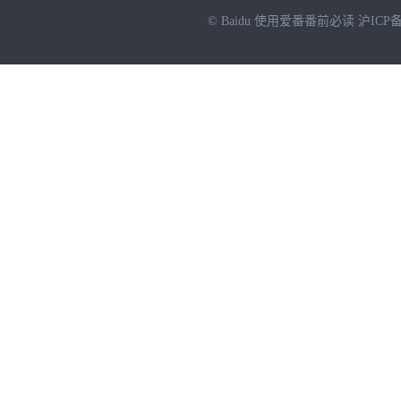
© Baidu
使用爱番番前必读
沪ICP备
NEW
HOT
暂时没有搜索结果…