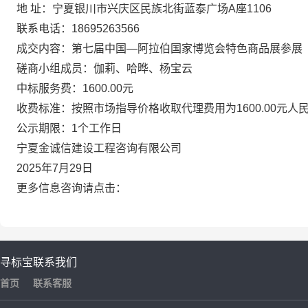
地
址：
宁夏银川市兴庆区民族北街蓝泰广场
A座1106
联系电话：
18695263566
成交内容：第七届中国
—阿拉伯国家博览会特色商品展参展
磋商
小组成员：
伽莉、哈晔、杨宝云
中标服务费：
160
0.00元
收费标准：按照市场指导价格收取代理费用为
160
0.00
元人
公示期限：
1个工作日
宁夏金诚信建设工程咨询有限公司
20
25
年
7
月
29
日
更多信息咨询请点击：
寻标宝
联系我们
首页
联系客服