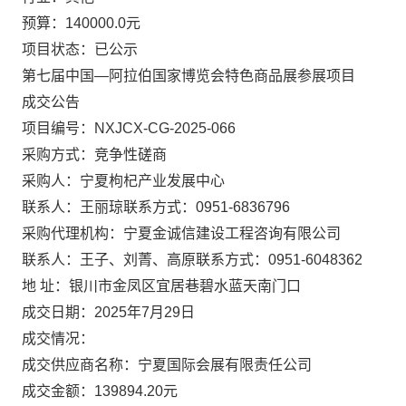
预算：140000.0元
项目状态：已公示
第七届中国
—阿拉伯国家博览会特色商品展参展项目
成交公告
项目编号：
NXJCX-CG-2025-066
采购方式：
竞争性磋商
采购人：
宁夏枸杞产业发展中心
联系人：
王丽琼
联系方式：
0951-6836796
采购代理机构：宁夏金诚信建设工程咨询有限公司
联系人：王子、刘菁、高原
联系方式：
0951-
6048362
地
址：银川市金凤区宜居巷碧水蓝天南门口
成交日期：
20
25年7
月
29
日
成交情况：
成交供应商名称：
宁夏国际会展有限责任公司
成交金额
：
139894.2
0
元