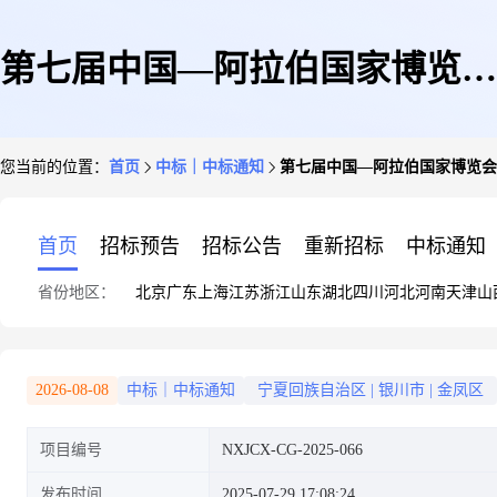
第七届中国—阿拉伯国家博览会
您当前的位置：
首页
中标｜中标通知
第七届中国—阿拉伯国家博览会
特色商品展参展项目成交公告
首页
招标预告
招标公告
重新招标
中标通知
省份地区：
北京
广东
上海
江苏
浙江
山东
湖北
四川
河北
河南
天津
山
2026-08-08
中标｜中标通知
宁夏回族自治区
|
银川市
|
金凤区
项目编号
NXJCX-CG-2025-066
发布时间
2025-07-29 17:08:24