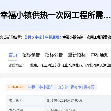
幸福小镇供热一次网工程所需流
您当前的位置：
首页
中标｜中标通知
幸福小镇供热一次网工程所需流
量计采购项目成交公告
首页
招标预告
招标公告
重新招标
中标通知
省份地区：
北京
广东
上海
江苏
浙江
山东
湖北
四川
河北
河南
天津
山
2026-08-10
中标｜中标通知
山东省
|
青岛市
|
黄岛区
项目编号
JH-1404-20240717-0056
发布时间
2024-07-30 10:41:42