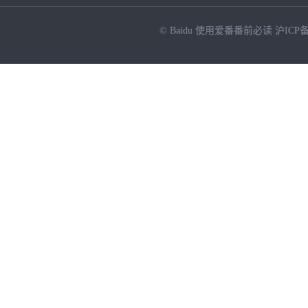
© Baidu
使用爱番番前必读
沪ICP备
NEW
HOT
暂时没有搜索结果…