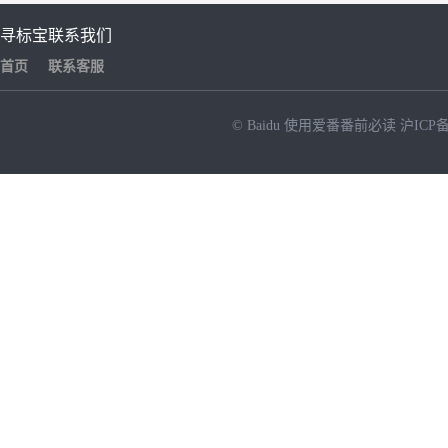
寻标宝
联系我们
首页
联系客服
© Baidu
使用爱番番前必读
沪ICP备
NEW
HOT
暂时没有搜索结果…