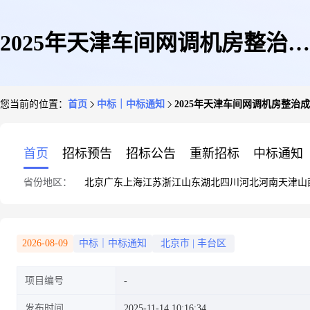
2025年天津车间网调机房整治成
您当前的位置：
首页
中标｜中标通知
2025年天津车间网调机房整治
交公告
首页
招标预告
招标公告
重新招标
中标通知
省份地区：
北京
广东
上海
江苏
浙江
山东
湖北
四川
河北
河南
天津
山
2026-08-09
中标｜中标通知
北京市
|
丰台区
项目编号
发布时间
2025-11-14 10:16:34