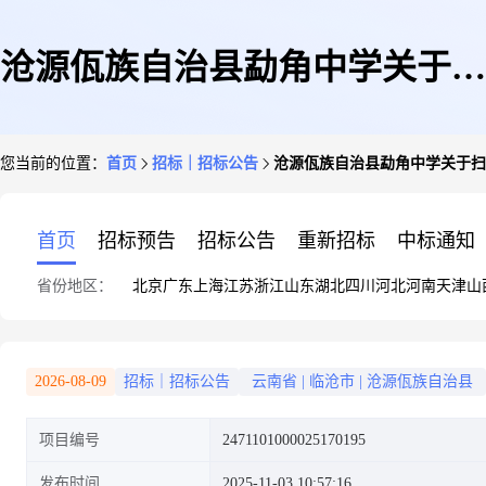
沧源佤族自治县勐角中学关于扫
您当前的位置：
首页
招标｜招标公告
沧源佤族自治县勐角中学关于扫
描仪的网上超市采购项目采购公
首页
招标预告
招标公告
重新招标
中标通知
省份地区：
北京
广东
上海
江苏
浙江
山东
湖北
四川
河北
河南
天津
山
告
2026-08-09
招标｜招标公告
云南省
|
临沧市
|
沧源佤族自治县
项目编号
2471101000025170195
发布时间
2025-11-03 10:57:16