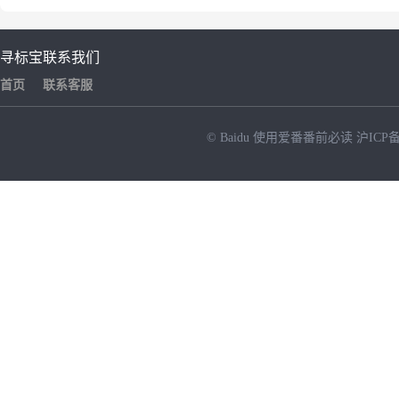
寻标宝
联系我们
首页
联系客服
© Baidu
使用爱番番前必读
沪ICP备
NEW
HOT
暂时没有搜索结果…