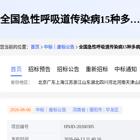
全国急性呼吸道传染病15种多病
您当前的位置：
首页
中标｜废标公告
全国急性呼吸道传染病15种多
原核酸检测荧光定量PCR试剂
首页
招标预告
招标公告
重新招标
中标通知
省份地区：
北京
广东
上海
江苏
浙江
山东
湖北
四川
河北
河南
天津
山
采购项目流标公告
2026-08-06
中标｜废标公告
河南省
|
濮阳市
|
华龙区
项目编号
HNJD-20260305
发布时间
2026-04-13 11:40:16