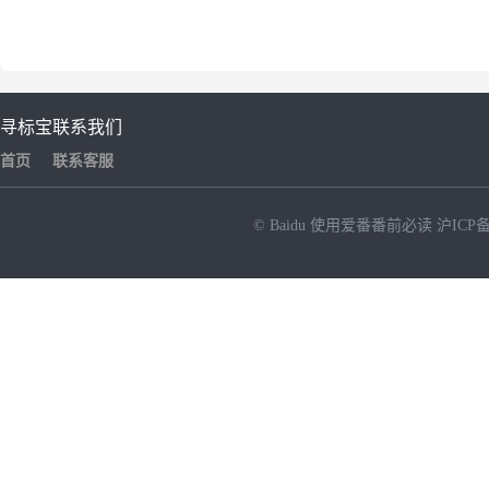
寻标宝
联系我们
首页
联系客服
© Baidu
使用爱番番前必读
沪ICP备
NEW
HOT