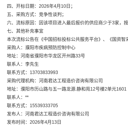
四、开标日期：
2026年4月
10
日；
五、采购方式：
竞争性谈判
；
六、流标原因：
因该项目
进入最后报价的供应商少于
3家，
七
、其他补充事宜
本次流标公告在《中国招标投标公共服务平台》、《国资智
采购人：濮阳市疾病预防控制中心
地址：河南省濮阳市华龙区开州路
33号
联系人：李先生
联系方式：
13703833993
采购代理机构：河南君达工程造价咨询有限公司
地址：濮阳市历山路与五一路龙源
.静和苑12号楼2单元1601
联系人：**
联系方式：
15539333705
发布人：河南君达工程造价咨询有限公司
发布时间：
2026年
4
月
13
日