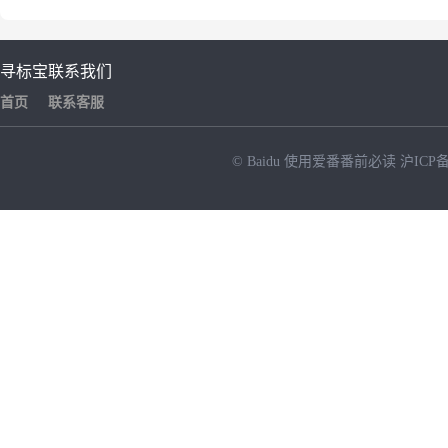
寻标宝
联系我们
首页
联系客服
© Baidu
使用爱番番前必读
沪ICP备
NEW
HOT
暂时没有搜索结果…