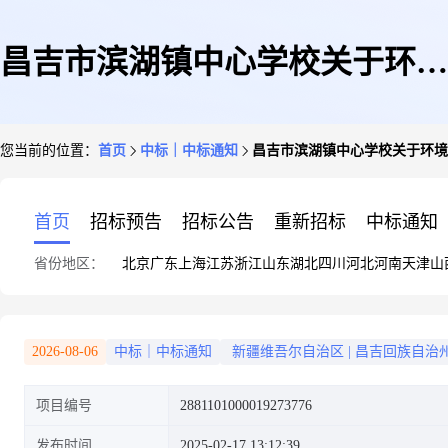
昌吉市滨湖镇中心学校关于环境
您当前的位置：
首页
中标｜中标通知
昌吉市滨湖镇中心学校关于环境
监测技术服务的服务市场采购项
首页
招标预告
招标公告
重新招标
中标通知
省份地区：
北京
广东
上海
江苏
浙江
山东
湖北
四川
河北
河南
天津
山
目成交公告
2026-08-06
中标｜中标通知
新疆维吾尔自治区
|
昌吉回族自治
项目编号
2881101000019273776
发布时间
2025-02-17 13:12:39