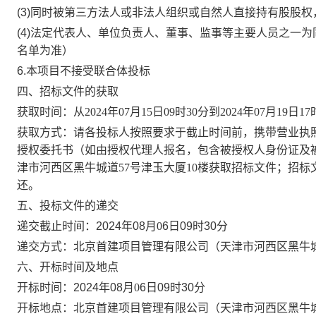
(3)同时被第三方法人或非法人组织或自然人直接持有股股权
(4)法定代表人、单位负责人、董事、监事等主要人员之一为
名单为准）
6.
本项目不接受联合体投标
四、招标文件的获取
获取时间：
从
2024年07月15日09时30分到2024年07月19日17
获取方式：
请各投标人按照要求于截止时间前，携带营业执
授权委托书（如由授权代理人报名，包含被授权人身份证及
津市河西区黑牛城道
57号津玉大厦10楼获取招标文件；招标
还
。
五、投标文件的递交
递交截止时间：
2024年
0
8
月
0
6
日
09时30分
递交方式：
北京首建项目管理有限公司（天津市河西区黑牛
六、开标时间及地点
开标时间：
2024年
0
8
月
0
6
日
09时30分
开标地点：
北京首建项目管理有限公司（天津市河西区黑牛