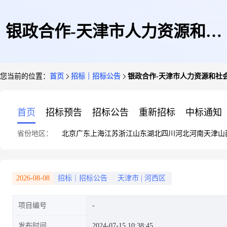
银政合作-天津市人力资源和社
您当前的位置：
首页
招标｜招标公告
银政合作-天津市人力资源和社
会保障局基金财务系统优化提升
首页
招标预告
招标公告
重新招标
中标通知
省份地区：
北京
广东
上海
江苏
浙江
山东
湖北
四川
河北
河南
天津
山
改造项目
2026-08-08
招标｜招标公告
天津市
|
河西区
项目编号
发布时间
2024-07-15 10:38:45