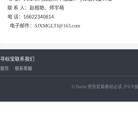
联
系
人：赵相艳、师宇萌
电
话：
16622340614
电子邮件：
SJXMGLTJ@163.com
寻标宝
联系我们
首页
联系客服
© Baidu
使用爱番番前必读
沪ICP备
NEW
HOT