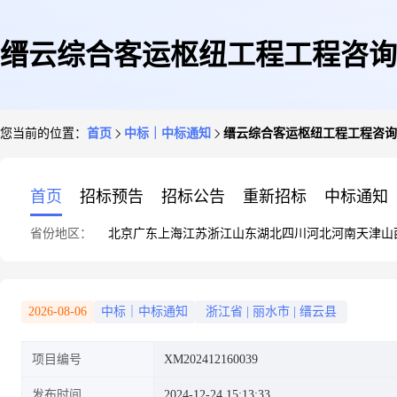
缙云综合客运枢纽工程工程咨询
您当前的位置：
首页
中标｜中标通知
缙云综合客运枢纽工程工程咨询
首页
招标预告
招标公告
重新招标
中标通知
省份地区：
北京
广东
上海
江苏
浙江
山东
湖北
四川
河北
河南
天津
山
2026-08-06
中标｜中标通知
浙江省
|
丽水市
|
缙云县
项目编号
XM202412160039
发布时间
2024-12-24 15:13:33