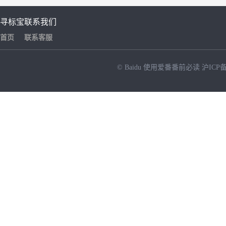
寻标宝
联系我们
首页
联系客服
© Baidu
使用爱番番前必读
沪ICP备
NEW
HOT
暂时没有搜索结果…