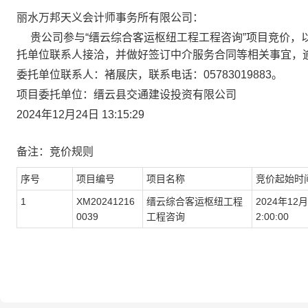
丽水万邦天义会计师事务所有限公司
：
贵公司参与“
缙云综合客运枢纽工程工程咨询
”项目
竞价
，
托单位联系人接洽，并做好签订中介服务合同等相关事宜，
委托
单位联系人：
褚展庆
，联系电话：
05783019883
。
项目委托单位
：
缙云县交通建设投资有限公司
2024
年
12
月
24
日
13
:15:29
备注：
竞价
规则
序号
项目编号
项目名称
竞价
起始时
1
XM20241216
缙云综合客运枢纽工程
2024
年
12
月
0039
工程咨询
2
:00:00