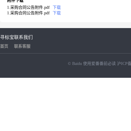
附件下载
1.采购合同公告附件.pdf
下载
1.采购合同公告附件.pdf
下载
寻标宝
联系我们
首页
联系客服
© Baidu
使用爱番番前必读
沪ICP备
NEW
HOT