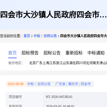
四会市大沙镇人民政府四会市大
您当前的位置：
首页
中标｜合同公告
四会市大沙镇人民政府四会市大
沙镇人民政府资产评估服务电子
首页
招标预告
招标公告
重新招标
中标通知
省份地区：
北京
广东
上海
江苏
浙江
山东
湖北
四川
河北
河南
天津
山
卖场合同的合同公告
2026-08-08
中标｜合同公告
广东省
|
肇庆市
|
四会市
项目编号
HT-2026-04538541
发布时间
2026-03-05 10:48:01