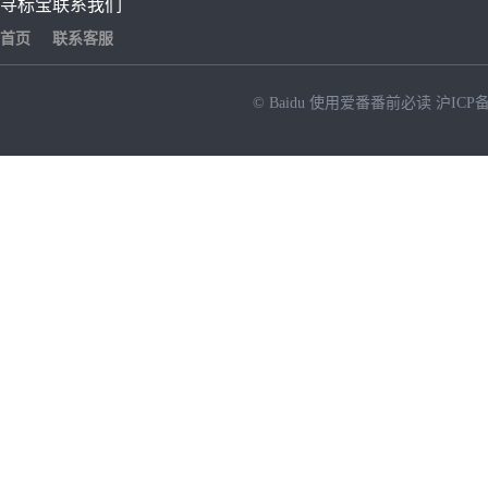
寻标宝
联系我们
首页
联系客服
© Baidu
使用爱番番前必读
沪ICP备
NEW
HOT
暂时没有搜索结果…