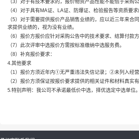
（
3
）对于有技术要求的，报价物资产品性能不能低于采购
（
4
）对于具有
MA
证、
LA
证、防爆证、检验报告等资质要求
（
5
）对于需要提供报价产品销售业绩的，应以近三年来合
求提供业绩的，视为没有业绩。
（
6
）报价方报价应针对采购公告中的技术要求、结算付款
（
7
）此次评审中选报价方需按标准缴纳中选服务费。
（
8
）补充报价要求：
4.
其他要求
（
1
）报价方须近年内
①
无严重违法失信记录；
②
未列入经
（
2
）报价方须保证按报价要求提供的相关证件和材料真实
5.
特别声明：我公司不承诺最低价中选，择优选定中选单位