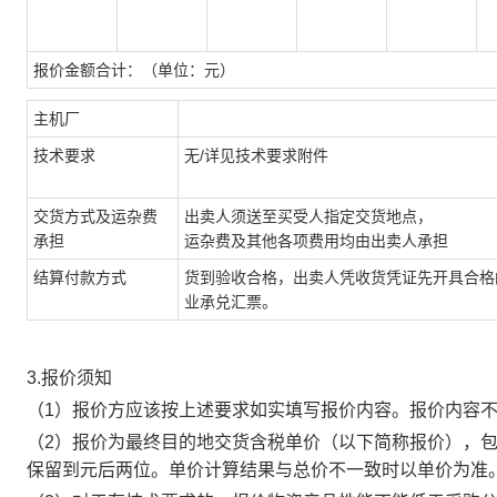
报价金额合计：（单位：元）
主机厂
技术要求
无/详见技术要求附件
交货方式及运杂费
出卖人须送至买受人指定交货地点，
承担
运杂费及其他各项费用均由出卖人承担
结算付款方式
货到验收合格，出卖人凭收货凭证先开具合格
业承兑汇票。
3.
报价须知
（
1
）报价方应该按上述要求如实填写报价内容。报价内容
（
2
）报价为最终目的地交货含税单价（以下简称报价），
保留到元后两位。单价计算结果与总价不一致时以单价为准