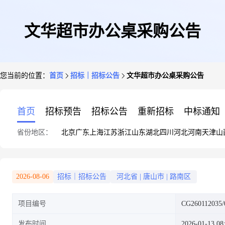
文华超市办公桌采购公告
您当前的位置：
首页
招标｜招标公告
文华超市办公桌采购公告
首页
招标预告
招标公告
重新招标
中标通知
省份地区：
北京
广东
上海
江苏
浙江
山东
湖北
四川
河北
河南
天津
山
2026-08-06
招标｜招标公告
河北省
|
唐山市
|
路南区
项目编号
CG260112035/
发布时间
2026-01-13 08