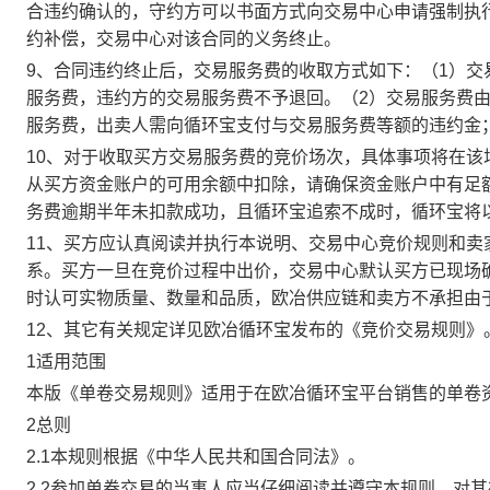
合违约确认的，守约方可以书面方式向交易中心申请强制执
约补偿，交易中心对该合同的义务终止。
9、合同违约终止后，交易服务费的收取方式如下：（1）
服务费，违约方的交易服务费不予退回。（2）交易服务费
服务费，出卖人需向循环宝支付与交易服务费等额的违约金
10、对于收取买方交易服务费的竞价场次，具体事项将在
从买方资金账户的可用余额中扣除，请确保资金账户中有足
务费逾期半年未扣款成功，且循环宝追索不成时，循环宝将
11、买方应认真阅读并执行本说明、交易中心竞价规则和
系。买方一旦在竞价过程中出价，交易中心默认买方已现场
时认可实物质量、数量和品质，欧冶供应链和卖方不承担由
12、其它有关规定详见欧冶循环宝发布的《竞价交易规则》
1适用范围
本版《单卷交易规则》适用于在欧冶循环宝平台销售的单卷
2总则
2.1本规则根据《中华人民共和国合同法》。
2.2参加单卷交易的当事人应当仔细阅读并遵守本规则，对