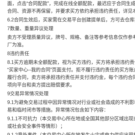
面，点击“合同配款”，完成在线全额配款，最迟应于合同生成当
合同、资源不再保留，并要求买方依约承担违约责任，详见
6.2合同生效后，买家需在交易平台创建提单后，方可去仓
7数量、重量异议处理
卖方不受理质量异议，牌号、规格、备注等参考信息仅作参
厂为准。
8违约责任
8.1买方逾期未全额配款，视为买方违约，买方将承担违约
“买家中心--我的合同”页面支付。拒不履行违约责任的买
履行合同，卖方将承担违约责任并支付违约金，每个违约合同
项向平台和卖方提出赔偿要求。
9交易异常情况处理
9.1为避免交易过程中因异常情况对行业或社会造成的不利
易和临时闭市等措施。异常情况包含如下内容：
9.1.1不可抗力（本交易中心所在地或全国其他部分区域
或社会安全事件等情形）；
9.1.2意外事件（本交易中心所在地发生火灾或电力供应出