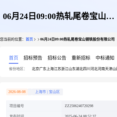
06月24日09:00热轧尾卷宝山钢
您当前的位置：
首页
06月24日09:00热轧尾卷宝山钢铁股份有限公司
铁股份有限公司
首页
招标预告
招标公告
重新招标
中标通知
省份地区：
北京
广东
上海
江苏
浙江
山东
湖北
四川
河北
河南
天津
山
2026-08-08
上海市
|
宝山区
项目编号
ZZ2506240720298
发布时间
2025-06-24 08:52:37