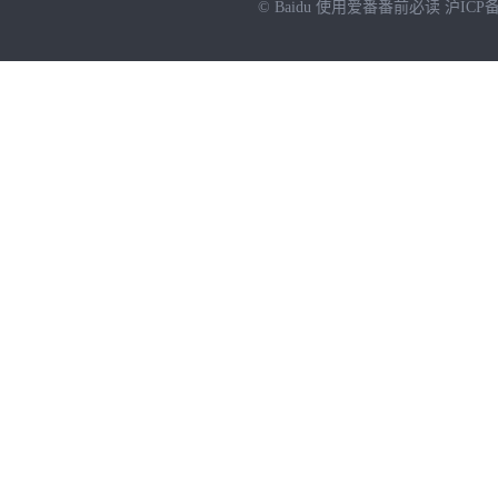
© Baidu
使用爱番番前必读
沪ICP备
NEW
HOT
暂时没有搜索结果…