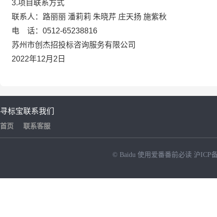
3.
项目联系方式
联系人：路丽丽 潘莉莉 朱晓芹 庄天扬 施紫秋
电 话：0512-65238816
苏州市创杰招投标咨询服务有限公司
2022
年12月2日
寻标宝
联系我们
首页
联系客服
© Baidu
使用爱番番前必读
沪ICP备
NEW
HOT