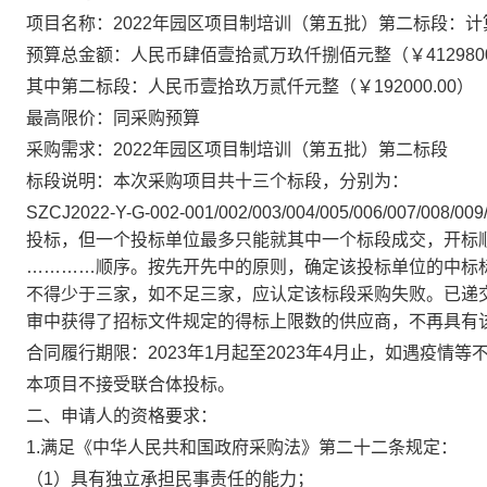
项目名称：2022年园区项目制培训（第五批）第二
标段
：计
预算总金额：人民币肆佰壹拾贰万玖仟捌佰元整（￥4129800
其中第二
标段
：人民币壹拾玖万贰仟元整（￥192000.00）
最高限价：同采购预算
采购需求：2022年园区项目制培训（第五批）第二
标段
标段
说明：本次采购项目共十三个
标段
，分别为：
SZCJ2022-Y-G-002-001/002/003/004/005/006/007/008/009/
投标，但一个投标单位最多只能就其中一个
标段
成交，开标顺序按
…………顺序。按先开先中的原则，确定该投标单位的中标
不得少于三家，如不足三家，应认定该
标段
采购失败。已递
审中获得了招标文件规定的得标上限数的供应商，不再具有
合同履行期限：2023年1月起至2023年4月止，如遇疫情
本项目
不
接受联合体投标
。
二、申请人的资格要求：
1.
满足《中华人民共和国政府采购法》第二十二条规定：
（1）具有独立承担民事责任的能力；