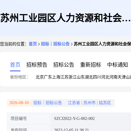
苏州工业园区人力资源和社会保
您当前的位置：
首页
招标｜招标公告
苏州工业园区人力资源和社会保障
障局关于2022年园区项目制培训
首页
招标预告
招标公告
重新招标
中标通知
省份地区：
北京
广东
上海
江苏
浙江
山东
湖北
四川
河北
河南
天津
山
(第五批)第二标段项目的招标公
2026-08-10
招标｜招标公告
江苏省
|
苏州市
|
姑苏区
项目编号
SZCJ2022-Y-G-002-002
告
发布时间
2022-12-05 11:38:21