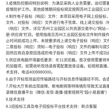
3.
疫情防控期间特别说明：为满足采购人业务需要，迫切需
疫情防护工作。其他疫情期间投标规定按照苏州工业园区公
4.
制作电子投标（响应）文件：本项目采用电子网上招投标
文件、对投标（响应）文件进行电子签章、线上递交投标（响
（响应）文件，详见“苏州工业园区公共资源交易中心”网站―
册-供应商”栏目。使用指南见苏州工业园区投标文件制作操
止时间前成功上传，未按要求线上递交电子投标（响应）文
二章投标（响应）须知---电子投标（响应）文件的编制与
因供应商自身原因造成的电子投标（响应）文件上传不成功
5.
供应商电脑环境最低要求：IE11浏览器。首次使用需要将
的加载项，如需收听现场语音需配置放音设备。如视频直播
术支持，电话4009980000。
6.
由于开标现场监控传输路径与开标信息传输路径不同，会
7.
开标大厅系统出现故障、断电断网等特殊情形导致无法直
录微信直播平台（微信-发现-直播-搜索视频号“园小易直播”
8.
技术支持
8.1
招投标工具及电子招投标平台技术支持：新点客服