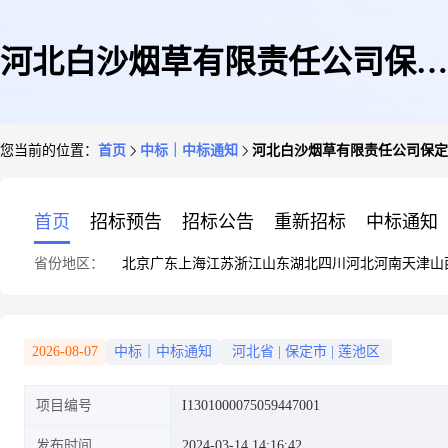
河北白沙烟草有限责任公司保定
您当前的位置：
首页
中标｜中标通知
河北白沙烟草有限责任公司保定卷烟
卷烟厂2024-2027年小五金(保温
首页
招标预告
招标公告
重新招标
中标通知
省份地区：
北京
广东
上海
江苏
浙江
山东
湖北
四川
河北
河南
天津
山
类)采购项目中标结果公示
2026-08-07
中标｜中标通知
河北省
|
保定市
|
莲池区
项目编号
I1301000075059447001
发布时间
2024-03-14 14:16:42