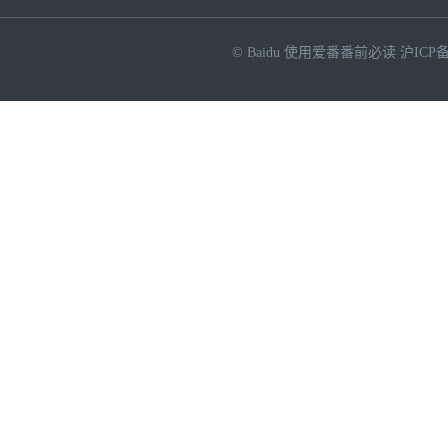
© Baidu
使用爱番番前必读
沪ICP备
NEW
HOT
暂时没有搜索结果…