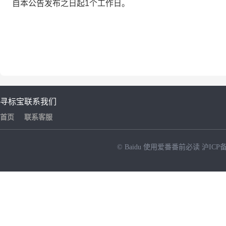
自本公告发布之日起1个工作日。
寻标宝
联系我们
首页
联系客服
© Baidu
使用爱番番前必读
沪ICP备
NEW
HOT