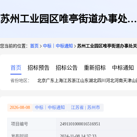
苏州工业园区唯亭街道办事处关
您当前的位置：
首页
中标｜中标通知
苏州工业园区唯亭街道办事处关
于办公线材的网上商城采购项目
首页
招标预告
招标公告
重新招标
中标通知
省份地区：
北京
广东
上海
江苏
浙江
山东
湖北
四川
河北
河南
天津
山
成交公告
2026-08-08
中标｜中标通知
江苏省
|
苏州市
项目编号
2491101000016516951
发布时间
2024-11-08 14:37:33