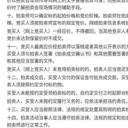
价以拍卖会现场传导到网上的文字直播信息为准，而拍卖会
价时了解拍卖会现场情况的辅助手段。
十、拍卖师可以确定标的起拍价格和竞价阶梯。拍卖师在拍
梯。竞买人须按拍卖师宣布的规定竞价。网络拍卖信息系统
竞买人（网上竞买人）一经应价，不得撤回；当其他竞买人
竞价未达到保留价时不成交。
十一、竞买人最高应价经拍卖师以落槌或者其他公开表示的
买受人须与拍卖人签署《拍卖成交确认书》和其他需要签署
和其他应当签署的文件。
竞买人（网上竞买人）未竞得拍卖标的的，拍卖人应当退还
十二、拍卖成交后，买受人交付的保证金可抵充成交款。买
卖人须按照约定交付标的物。
买受人未能按约定受领拍卖标的的，自约定交付之时起即对
拍卖人、买受人未按约定履行义务的，应依法承担违约责任
十三、买受人应当按照法律、法规的规定处置其购得的拍卖
十四、拍卖活动当事人应当遵守拍卖法律、法规的规定和拍
拍卖师进行正常工作。