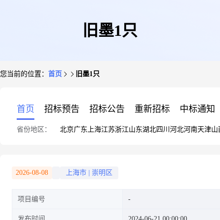
旧墨1只
您当前的位置：
首页
旧墨1只
首页
招标预告
招标公告
重新招标
中标通知
省份地区：
北京
广东
上海
江苏
浙江
山东
湖北
四川
河北
河南
天津
山
2026-08-08
上海市
|
崇明区
项目编号
发布时间
2024-06-21 00:00:00