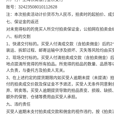
账号：32423508010112628
注：本次拍卖活动计价货币为人民币，拍卖时的起拍价、成
七、保证金的返还
对未竞得标的的竞买人所交付拍卖保证金，公拍网在拍卖会
八、标的交割
1、快递交付标的。买受人付清成交款（含拍卖佣金）后的
装运、拆卸过程、邮寄运输中涉及损坏、灭失等风险均由买
2、现场交付标的。买受人付清拍卖成交款（含拍卖佣金）
地点提清所竞得的所有拍品。所竞得的拍品的数量、品质等
人负责，与委托方及拍卖人无关。
3、在上述约定的提货期限内如买受人逾期未提（未提清）
付的拍卖成交价款及保证金不予退还，买受人无条件同意剩
弃、转卖等。买受人逾期提货导致的拍品质变、损毁、缺损
额外的保管、仓储等费用由买受人承担。
九、违约责任
买受人逾期未支付拍卖成交款和佣金的视作违约，按《拍卖法