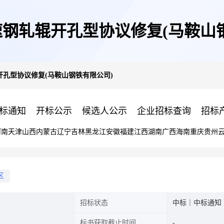
钢轧辊开孔型协议修复(马鞍山
孔型协议修复(马鞍山钢铁有限公司)
标通知
开标公示
候选人公示
企业招标查询
招标
河南
天津
山西
内蒙古
辽宁
吉林
黑龙江
安徽
福建
江西
湖南
广西
海南
重庆
贵州
区
招标状态
中标｜中标通知
标书获取截止时间