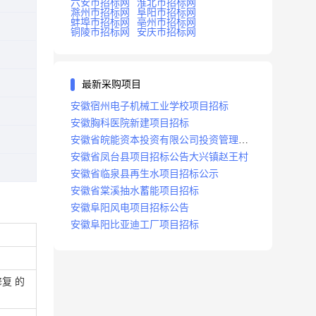
六安市招标网
淮北市招标网
滁州市招标网
阜阳市招标网
蚌埠市招标网
亳州市招标网
铜陵市招标网
安庆市招标网
最新采购项目
安徽宿州电子机械工业学校项目招标
安徽胸科医院新建项目招标
安徽省皖能资本投资有限公司投资管理系
统建设项目招标
安徽省凤台县项目招标公告大兴镇赵王村
安徽省临泉县再生水项目招标公示
安徽省棠溪抽水蓄能项目招标
安徽阜阳风电项目招标公告
安徽阜阳比亚迪工厂项目招标
复 的