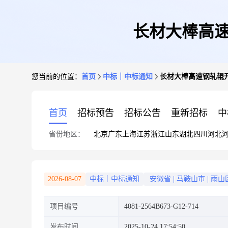
长材大棒高速
您当前的位置：
首页
中标｜中标通知
长材大棒高速钢轧辊开
首页
招标预告
招标公告
重新招标
中
省份地区：
北京
广东
上海
江苏
浙江
山东
湖北
四川
河北
2026-08-07
中标｜中标通知
安徽省
|
马鞍山市
|
雨山
项目编号
4081-2564B673-G12-714
发布时间
2025-10-24 17:54:50