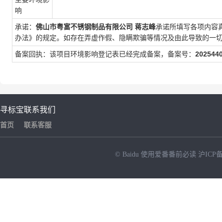
响
承诺：
佛山市粤富不锈钢制品有限公司
蒋志峰
承诺所填写各项内容
办法》的规定。如存在弄虚作假、隐瞒欺骗等情况及由此导致的一
备案回执：该项目环境影响登记表已经完成备案，备案号：
202544
寻标宝
联系我们
首页
联系客服
© Baidu
使用爱番番前必读
沪ICP备
NEW
HOT