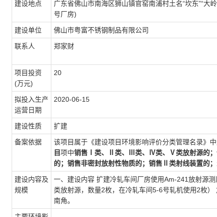
建设地点
广东省佛山市南海区狮山镇官窑南浦村土名“坎东”“大岭
号厂房)
建设单位
佛山市粤富不锈钢制品有限公司
联系人
郑家财
项目投资
20
(万元)
拟投入生产
2020-06-15
运营日期
建设性质
扩建
备案依据
该项目属于《建设项目环境影响评价分类管理名录》中
目
项中
销售Ⅰ类、Ⅱ类、Ⅲ类、Ⅳ类、Ⅴ类放射源的；
的；销售非密封放射性物质的；销售Ⅱ类射线装置的；
建设内容及
一、建设内容 扩建冷轧车间厂房使用Am-241放射源测厚仪
规模
类放射源，数量2枚，在冷轧车间5-6号轧机使用2枚
南角。
主要环境影