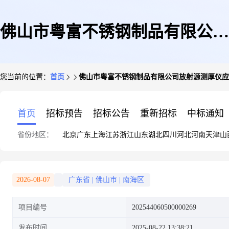
佛山市粤富不锈钢制品有限公司
您当前的位置：
首页
佛山市粤富不锈钢制品有限公司放射源测厚仪应
放射源测厚仪应用项目
首页
招标预告
招标公告
重新招标
中标通知
省份地区：
北京
广东
上海
江苏
浙江
山东
湖北
四川
河北
河南
天津
山
2026-08-07
广东省
|
佛山市
|
南海区
项目编号
202544060500000269
发布时间
2025-08-22 13:38:21