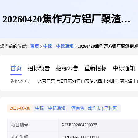
20260420焦作万方铝厂聚渣剂3
您当前的位置：
首页
中标｜中标通知
20260420焦作万方铝厂聚渣剂
吨已成交
首页
招标预告
招标公告
重新招标
中标通知
省份地区：
北京
广东
上海
江苏
浙江
山东
湖北
四川
河北
河南
天津
山
2026-08-08
中标｜中标通知
河南省
|
焦作市
|
马村区
项目编号
XJFB202604200035
发布时间
2026-04-20 00:00:00