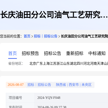
长庆油田分公司油气工艺研究院
您当前的位置：
首页
招标｜招标公告
长庆油田分公司油气工艺研究院
2024年跨接膨胀管井筒修复工艺
首页
招标预告
招标公告
重新招标
中标通知
省份地区：
北京
广东
上海
江苏
浙江
山东
湖北
四川
河北
河南
天津
山
评价试验
2026-08-07
招标｜招标公告
陕西省
|
西安市
|
未央区
项目编号
2024-YQY-F048
发布时间
2024-08-26 09:27:38