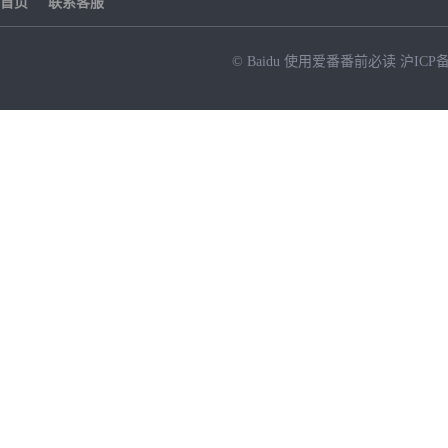
首页
联系客服
© Baidu
使用爱番番前必读
沪ICP备
NEW
HOT
暂时没有搜索结果…