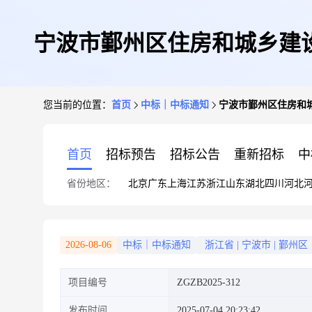
宁波市鄞州区住房和城乡建
您当前的位置：
首页
中标｜中标通知
宁波市鄞州区住房和
首页
招标预告
招标公告
重新招标
中
省份地区：
北京
广东
上海
江苏
浙江
山东
湖北
四川
河北
2026-08-06
中标｜中标通知
浙江省
|
宁波市
|
鄞州区
项目编号
ZGZB2025-312
发布时间
2025-07-04 20:23:42