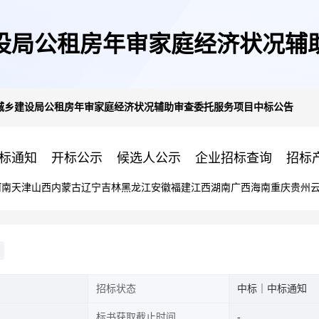
设局公租房年审家庭经济状况辅
城乡建设局公租房年审家庭经济状况辅助审查委托服务项目中标公告
标通知
开标公示
候选人公示
企业招标查询
招标
河南
天津
山西
内蒙古
辽宁
吉林
黑龙江
安徽
福建
江西
湖南
广西
海南
重庆
贵州
招标状态
中标｜中标通知
标书获取截止时间