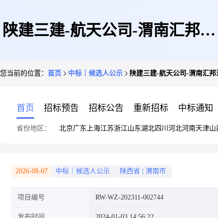
陕建三建-航天公司-渭南汇邦沋
您当前的位置：
首页
中标｜候选人公示
陕建三建-航天公司-渭南汇
河东郡14号楼水电材料采购任务
首页
招标预告
招标公告
重新招标
中标通知
省份地区：
北京
广东
上海
江苏
浙江
山东
湖北
四川
河北
河南
天津
山
中标公示
2026-08-07
中标｜候选人公示
陕西省
|
渭南市
项目编号
RW-WZ-202311-002744
发布时间
2024-01-03 14:56:22