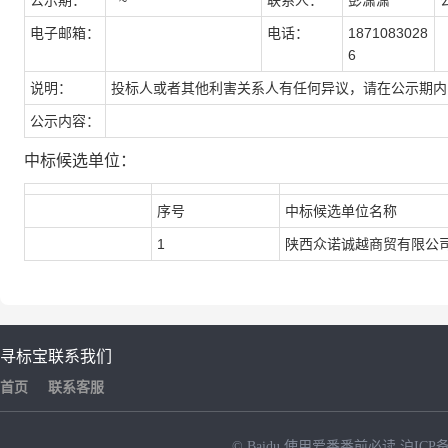
公示期：
~
联系人：
彭潇潇
电子邮箱：
电话：
1871083028
6
说明：
投标人或者其他利害关系人有任何异议，请在公示期内
公示内容：
中标候选单位：
序号
中标候选单位名称
1
陕西众诺诚越商贸有限公
寻标宝
联系我们
首页
联系客服
© Baidu
使用爱番番前必读
沪ICP备